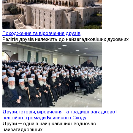
Походження та віровчення друзів
Релігія друзів належить до найзагадковіших духовних
Друзи: історія, віровчення та традиції загадкової
релігійної громади Близького Сходу
Друзи — одна з найцікавіших і водночас
найзагадковіших