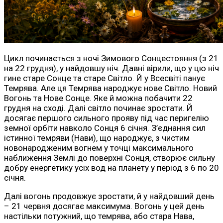
Цикл починається з ночі Зимового Сонцестояння (з 21
на 22 грудня), у найдовшу ніч. Давні вірили, що у цю ніч
гине старе Сонце та старе Світло. Й у Всесвіті панує
Темрява. Але ця Темрява народжує нове Світло. Новий
Вогонь та Нове Сонце. Яке й можна побачити 22
грудня на сході. Далі світло починає зростати. Й
досягає першого сильного прояву під час перигелію
земної орбіти навколо Сонця 6 січня. З’єднання сил
істинної темряви (Нави), що народжує, з чистим
новонародженим вогнем у точці максимального
наближення Землі до поверхні Сонця, створює сильну
добру енергетику усіх вод на планету у період з 6 по 20
січня.
Далі вогонь продовжує зростати, й у найдовший день
– 21 червня досягає максимума. Вогонь у цей день
настільки потужний, що темрява, або стара Нава,