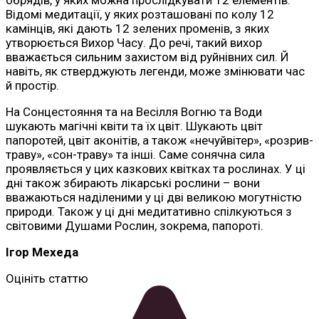
обрядів, у яких можна прослідкувати 12 елементів.
Відомі медитації, у яких розташовані по колу 12
камінців, які дають 12 зелених променів, з яких
утворюється Вихор Часу. До речі, такий вихор
вважається сильним захистом від руйнівних сил. Й
навіть, як стверджують легенди, може змінювати час
й простір.
На Сонцестояння та на Весілля Вогню та Води
шукають магічні квіти та їх цвіт. Шукають цвіт
папоротей, цвіт аконітів, а також «нечуйвітер», «розрив-
траву», «сон-траву» та інші. Саме сонячна сила
проявляється у цих казкових квітках та рослинах. У ці
дні також збирають лікарські рослини – вони
вважаються наділеними у ці дві великою могутністю
природи. Також у ці дні медитативно спілкуються з
світовими Душами Рослин, зокрема, папороті.
Ігор Мехеда
Оцініть статтю