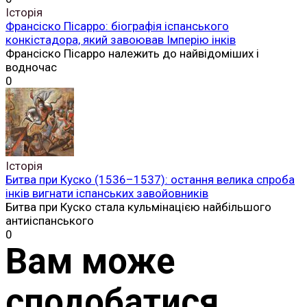
Історія
Франсіско Пісарро: біографія іспанського
конкістадора, який завоював Імперію інків
Франсіско Пісарро належить до найвідоміших і
водночас
0
Історія
Битва при Куско (1536–1537): остання велика спроба
інків вигнати іспанських завойовників
Битва при Куско стала кульмінацією найбільшого
антиіспанського
0
Вам може
сподобатися