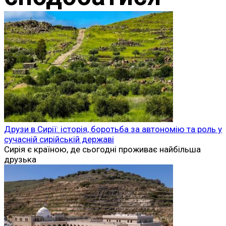
Друзи в Сирії: історія, боротьба за автономію та роль у
сучасній сирійській державі
Сирія є країною, де сьогодні проживає найбільша
друзька