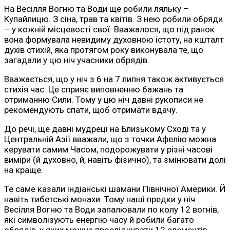
На Весілля Вогню та Води ще робили ляльку –
Купайлицю. З сіна, трав та квітів. З нею робили обряди
– у кожній місцевості свої. Вважалося, що під ранок
вона формувала невидиму духовною істоту, на кшталт
духів стихій, яка протягом року виконувала те, що
загадали у цю ніч учасники обрядів.
Вважається, що у ніч з 6 на 7 липня також активується
стихія час. Це сприяє виповненню бажань та
отриманню Сили. Тому у цю ніч давні рукописи не
рекомендують спати, щоб отримати вдачу.
До речі, ще давні мудреці на Близькому Сході та у
Центральній Азії вважали, що з точки Афелію можна
керувати самим Часом, подорожувати у різні часові
виміри (й духовно, й, навіть фізично), та змінювати долі
на краще.
Те саме казали індіанські шамани Північної Америки. Й
навіть тибетські монахи. Тому наші предки у ніч
Весілля Вогню та Води запалювали по колу 12 вогнів,
які символізують енергію часу й робили багато