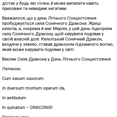
дістає у будь які точки, й може випалити навіть
приховані та невидимі негативи.
Вважалося, що у день Літнього Сонцестояння
пробуджується сила Сонячного Дракона. Жреці
кельтів, а, зокрема й маг Мерлін, у цей день підкоряли
силу Сонячного Дракону, щоб керувати подіями у
своїй власній долі. Кельтський Сонячний Дракон,
входячи у землю, ставав драконом підземного вогню,
який може керувати подіями у світі.
Виклик Сили Дракона у День Літнього Сонцестояння
Латиною:
Cum saxum saxorum
In duersum montum oparum da,
In aetibulum
In quinatum – DRACONIS!