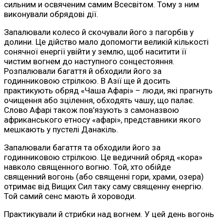
сильним и освяченим самим Всесвітом. Тому з ним
виконували обрядові дії.
Запалювали колесо й скочували його з пагорбів у
долини. Це дійство мало допомогти великій кількості
сонячної енергії увійти у землю, щоб наситити її
чистим вогнем до наступного сонцестояння.
Розпалювали багаття й обходили його за
годинниковою стрілкою. В Азії ще й досить
практикують обряд «Чаша Афарі» – люди, які прагнуть
очищення або зцілення, обходять чашу, що палає.
Слово Афарі також пов’язують з самоназвою
африканського етносу «афарі», представники якого
мешкають у пустелі Данакіль.
Запалювали багаття та обходили його за
годинниковою стрілкою. Це ведичний обряд «кора»
навколо священного вогню. Той, хто обійде
священний вогонь (або священні гори, храми, озера)
отримає від Вищих Сил таку саму священну енергію.
Той самий сенс мають й хороводи.
Практикували й стрибки над вогнем. У цей день вогонь