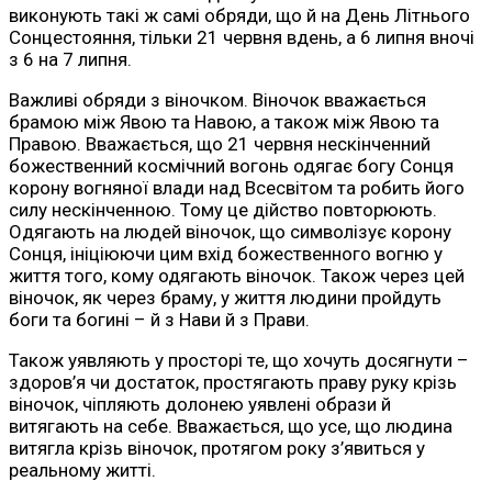
виконують такі ж самі обряди, що й на День Літнього
Сонцестояння, тільки 21 червня вдень, а 6 липня вночі
з 6 на 7 липня.
Важливі обряди з віночком. Віночок вважається
брамою між Явою та Навою, а також між Явою та
Правою. Вважається, що 21 червня нескінченний
божественний космічний вогонь одягає богу Сонця
корону вогняної влади над Всесвітом та робить його
силу нескінченною. Тому це дійство повторюють.
Одягають на людей віночок, що символізує корону
Сонця, ініціюючи цим вхід божественного вогню у
життя того, кому одягають віночок. Також через цей
віночок, як через браму, у життя людини пройдуть
боги та богині – й з Нави й з Прави.
Також уявляють у просторі те, що хочуть досягнути –
здоров’я чи достаток, простягають праву руку крізь
віночок, чіпляють долонею уявлені образи й
витягають на себе. Вважається, що усе, що людина
витягла крізь віночок, протягом року з’явиться у
реальному житті.