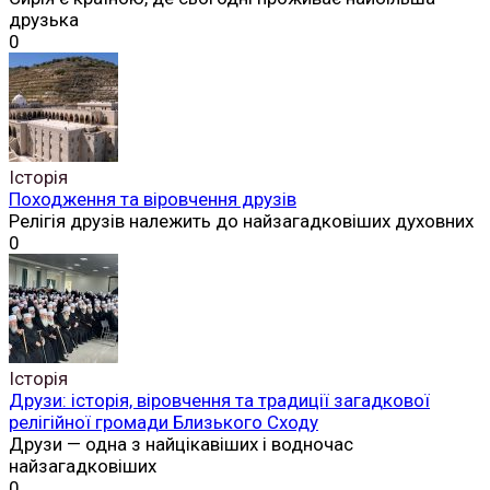
друзька
0
Історія
Походження та віровчення друзів
Релігія друзів належить до найзагадковіших духовних
0
Історія
Друзи: історія, віровчення та традиції загадкової
релігійної громади Близького Сходу
Друзи — одна з найцікавіших і водночас
найзагадковіших
0