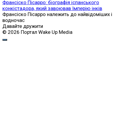
Франсіско Пісарро: біографія іспанського
конкістадора, який завоював Імперію інків
Франсіско Пісарро належить до найвідоміших і
водночас
Давайте дружити
© 2026 Портал Wake Up Media