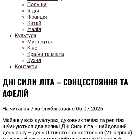
Польща
Індія
Франція
Китай
Італія
Культура
Мистецтво
Кіно
Країни та міста
Кухня
Контакти
ДНІ СИЛИ ЛІТА – СОНЦЕСТОЯННЯ ТА
АФЕЛІЙ
На читання
7 хв
Опубліковано
05.07.2026
Майже у всіх культурах, духовних течіях та релігіях
ш9ануються два великі Дні Сили літа – найдовший
день року – день Літнього Сонцестояння (21 червня)
та день афелію земної орбіти навколо Сонця – 6