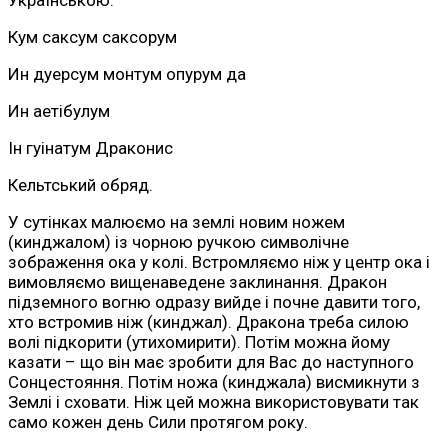
Українською:
Кум саксум саксорум
Ин дуерсум монтум опурум да
Ин аетібулум
Ін гуінатум Драконис
Кельтський обряд.
У сутінках малюємо на землі новим ножем
(кинджалом) із чорною ручкою символічне
зображення ока у колі. Встромляємо ніж у центр ока і
вимовляємо вищенаведене заклинання. Дракон
підземного вогню одразу вийде і почне давити того,
хто встромив ніж (кинджал). Дракона треба силою
волі підкорити (утихомирити). Потім можна йому
казати – що він має зробити для Вас до наступного
Сонцестояння. Потім ножа (кинджала) висмикнути з
Землі і сховати. Ніж цей можна використовувати так
само кожен день Сили протягом року.