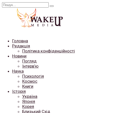
Перейти
Search
до
for:
вмісту
Головна
Редакція
Політика конфіденційності
Новини
Погляд
Інтерв’ю
Наука
Психологія
Космос
Книги
Історія
Україна
Японія
Корея
Близький Схід