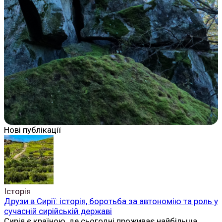
Нові публікації
Історія
Друзи в Сирії: історія, боротьба за автономію та роль у
сучасній сирійській державі
Сирія є країною, де сьогодні проживає найбільша