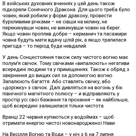
В азійських духовних вченнях у цей день також
підкоряли Сонячного Дракона. Для цього треба було
човен, який робили у формі дракону, провести
бурхливими річками – не сівши на мілину, не
перекинувши човен, не викинувши човен на берег.
Якщо човен проплив добре – керманич та пасажири
човна будуть мати вдачу цілій рік, а якщо трапилася
пригода – то період буде невдалий.
У день Сонцестояння також силу чистого вогню має
полум’я свічок. Тому свічками «випалюють» негативи
всередині людини та у приміщеннях. Також є обряд з
звернення до вищих сил за допомогою вогню.
Запалюють багаття. Або ставлять свічку, або
«доріжку» з свічок. Далі дивляться на вогонь у бік
північного магнітного полюсу – и відправляють у
простір усі свої бажання та прохання – як найбільше,
щоб всередині залишилася тільки чистота.
Вранці 22 червня купаються у водоймах – щоб
отримати енергію чистої новонародженої Нави.
На Весілля Вогню та Води – у ніч з 6 на 7 липня