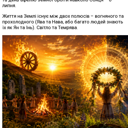
липня.
Життя на Землі існує між двох полюсів – вогняного та
прохолодного (Ява та Нава, або багато людей знають
їх як Ян та Інь). Світло та Темрява.