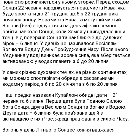
повністю розчиняється у ньому, згоряє. Перед сходом
Сонця 22 червня народжується нова, чиста Нава, яка
буде зростати до 21 грудня, щоб з 22 грудня цикл
почався знову. Нова чиста Нава та могутній чистий
Вогонь (Ява) з’єднуються на день афелію земної
орбіти навколо Сонця, коли Земля у найвіддаленішій
точці від поверхня Сонця та найближче до далеких
зірок – 6 липня. У давніх це називалося Весіллям
Вогню та Води у День Пробудження Часу. Після цього
з’єднання у воді виникає зоряна сила, яка зберігається
активованою у водах планети з 6 до 20 липня.
У самих різних духовних течіях, на різних континентах,
ми можемо спостерігати обряди з сакральними
водами у період з 6 по 20 січня та з 6 по 20 липня.
Наші предки називали Купайлом обидві дати – 21
червня та 6 липня. Перша дата була Повною Силою
бога Сонця, друга Весіллям Сонця та Вогню з Водою.
Друга дата – 6 липня була пов’язана ще й з
активацією стихії Час, жреці працювали з силою Часу.
Вогонь у день Літнього Сонцестояння вважався