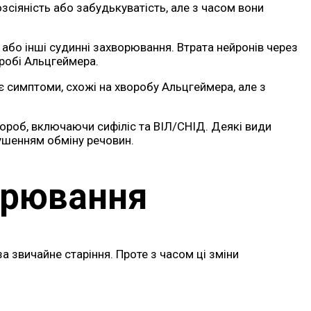
зсіяність або забудькуватість, але з часом вони
або інші судинні захворювання. Втрата нейронів через
робі Альцгеймера.
є симптоми, схожі на хворобу Альцгеймера, але з
вороб, включаючи сифіліс та ВІЛ/СНІД. Деякі види
рушенням обміну речовин.
орювання
а звичайне старіння. Проте з часом ці зміни