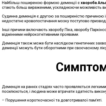
Найбільш поширеною формою деменції є
хвороба Аль
стають більш вираженими, ускладнюючи можливість ви
Судинна деменція є другою за поширеністю причиною і 
недостатнє кровопостачання мозку поступово призводи
Інші причини включають хворобу Піка, хворобу Паркінсо
відмінними нейрокогнітивними проявами.
Деменція також може бути наслідком генетичних захвор
деменції можуть бути оборотними при своєчасному ліку
Симптом
Деменція на ранніх стадіях часто проявляється легкими 
посилюються, і людина може втрачати здатність викону
– Порушення короткочасної та довготривалої пам’яті.