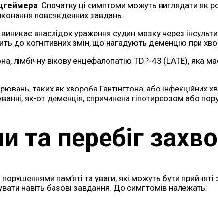
цгеймера
. Спочатку ці симптоми можуть виглядати як ро
конання повсякденних завдань.
виникає внаслідок ураження судин мозку через інсульти 
ть до когнітивних змін, що нагадують деменцію при хво
на, лімбічну вікову енцефалопатію TDP-43 (LATE), яка ма
ювань, таких як хвороба Гантінгтона, або інфекційних х
ванні, як-от деменція, спричинена гіпотиреозом або по
и та перебіг захв
порушеннями пам’яті та уваги, які можуть бути прийняті з
вати навіть базові завдання. До симптомів належать: