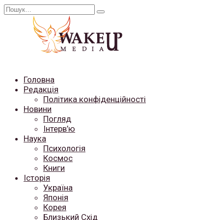
Перейти
Search
до
for:
вмісту
Головна
Редакція
Політика конфіденційності
Новини
Погляд
Інтерв’ю
Наука
Психологія
Космос
Книги
Історія
Україна
Японія
Корея
Близький Схід