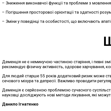
– Зниження виконавчої функції та проблеми з мовлення
– Погіршення просторової орієнтації та здатності розум
– Зміни у поведінці та особистості, що включають апат
Ш
Деменція не є неминучою частиною старіння, і певні зм
рекомендує фізичну активність, здорове харчування, ко
Для людей старше 55 років додатковий ризик може ство
сечового міхура та депресії. Важливо проводити регуля
Деменція є серйозною проблемою сучасного суспільства
науковці досліджують нові методи лікування, які можу
Данило Ігнатенко