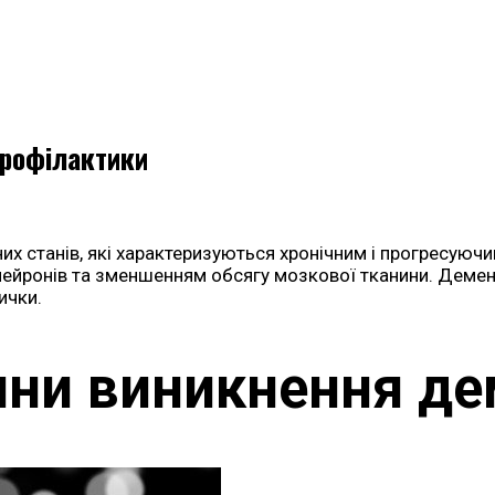
профілактики
них станів, які характеризуються хронічним і прогресую
ронів та зменшенням обсягу мозкової тканини. Деменція
ички.
ни виникнення де