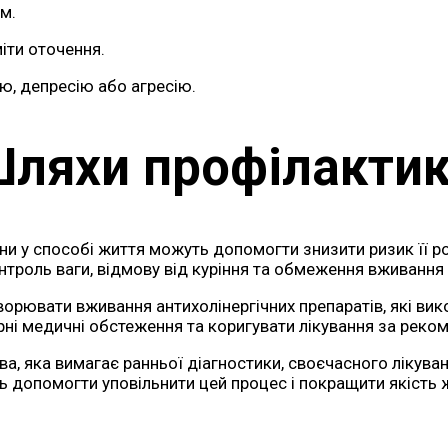
м.
іти оточення.
ію, депресію або агресію.
ляхи профілакти
іни у способі життя можуть допомогти знизити ризик її р
нтроль ваги, відмову від куріння та обмеження вживання
рювати вживання антихолінергічних препаратів, які вик
рні медичні обстеження та коригувати лікування за реко
, яка вимагає ранньої діагностики, своєчасного лікуван
ть допомогти уповільнити цей процес і покращити якість