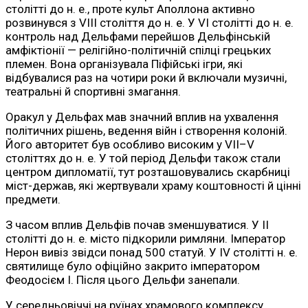
столітті до н. е., проте культ Аполлона активно
розвинувся з VIII століття до н. е. У VI столітті до н. е.
контроль над Дельфами перейшов Дельфінській
амфіктіонії — релігійно-політичній спілці грецьких
племен. Вона організувала Піфійські ігри, які
відбувалися раз на чотири роки й включали музичні,
театральні й спортивні змагання.
Оракул у Дельфах мав значний вплив на ухвалення
політичних рішень, ведення війн і створення колоній.
Його авторитет був особливо високим у VII–V
століттях до н. е. У той період Дельфи також стали
центром дипломатії, тут розташовувались скарбниці
міст-держав, які жертвували храму коштовності й цінні
предмети.
З часом вплив Дельфів почав зменшуватися. У II
столітті до н. е. місто підкорили римляни. Імператор
Нерон вивіз звідси понад 500 статуй. У IV столітті н. е.
святилище було офіційно закрито імператором
Феодосієм I. Після цього Дельфи занепали.
У середньовіччі на руїнах храмового комплексу