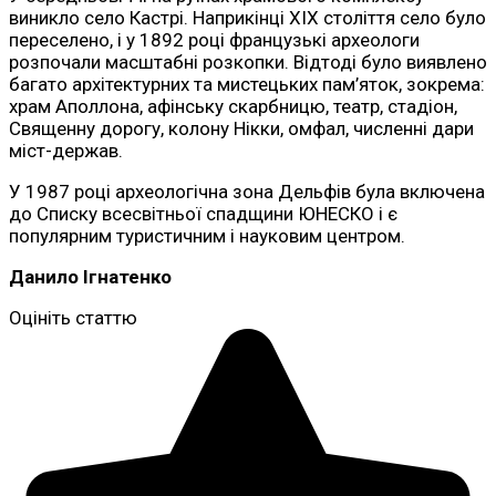
виникло село Кастрі. Наприкінці XIX століття село було
переселено, і у 1892 році французькі археологи
розпочали масштабні розкопки. Відтоді було виявлено
багато архітектурних та мистецьких пам’яток, зокрема:
храм Аполлона, афінську скарбницю, театр, стадіон,
Священну дорогу, колону Нікки, омфал, численні дари
міст-держав.
У 1987 році археологічна зона Дельфів була включена
до Списку всесвітньої спадщини ЮНЕСКО і є
популярним туристичним і науковим центром.
Данило Ігнатенко
Оцініть статтю