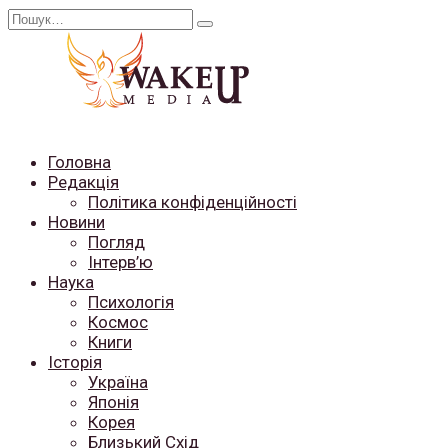
Перейти
Search
до
for:
вмісту
Головна
Редакція
Політика конфіденційності
Новини
Погляд
Інтерв’ю
Наука
Психологія
Космос
Книги
Історія
Україна
Японія
Корея
Близький Схід