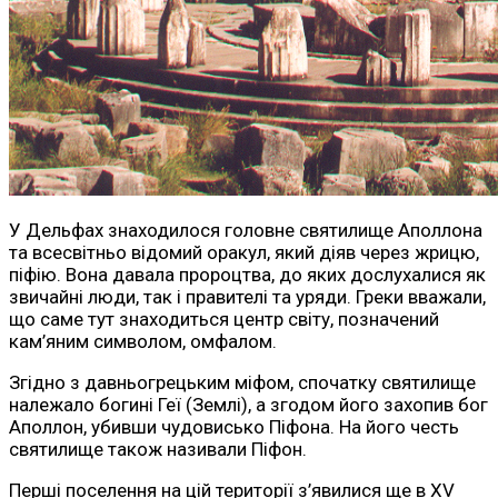
У Дельфах знаходилося головне святилище Аполлона
та всесвітньо відомий оракул, який діяв через жрицю,
піфію. Вона давала пророцтва, до яких дослухалися як
звичайні люди, так і правителі та уряди. Греки вважали,
що саме тут знаходиться центр світу, позначений
кам’яним символом, омфалом.
Згідно з давньогрецьким міфом, спочатку святилище
належало богині Геї (Землі), а згодом його захопив бог
Аполлон, убивши чудовисько Піфона. На його честь
святилище також називали Піфон.
Перші поселення на цій території з’явилися ще в XV