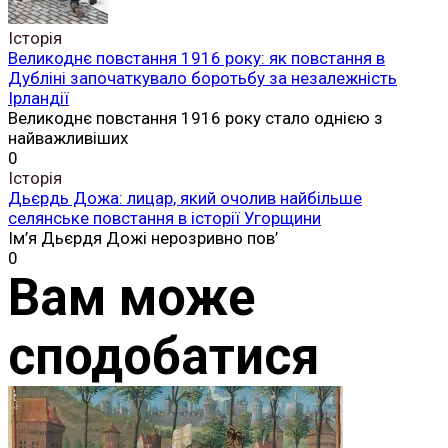
Історія
Великоднє повстання 1916 року: як повстання в
Дубліні започаткувало боротьбу за незалежність
Ірландії
Великоднє повстання 1916 року стало однією з
найважливіших
0
Історія
Дьєрдь Дожа: лицар, який очолив найбільше
селянське повстання в історії Угорщини
Ім’я Дьєрдя Дожі нерозривно пов’
0
Вам може
сподобатися