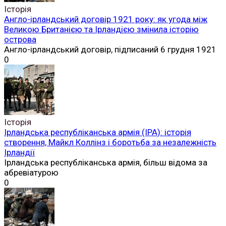
Історія
Англо-ірландський договір 1921 року: як угода між
Великою Британією та Ірландією змінила історію
острова
Англо-ірландський договір, підписаний 6 грудня 1921
0
Історія
Ірландська республіканська армія (ІРА): історія
створення, Майкл Коллінз і боротьба за незалежність
Ірландії
Ірландська республіканська армія, більш відома за
абревіатурою
0