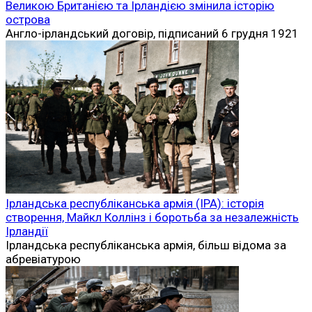
Великою Британією та Ірландією змінила історію
острова
Англо-ірландський договір, підписаний 6 грудня 1921
Ірландська республіканська армія (ІРА): історія
створення, Майкл Коллінз і боротьба за незалежність
Ірландії
Ірландська республіканська армія, більш відома за
абревіатурою