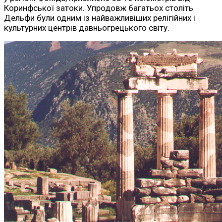
Коринфської затоки. Упродовж багатьох століть
Дельфи були одним із найважливіших релігійних і
культурних центрів давньогрецького світу.