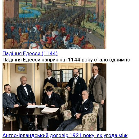
Падіння Едесси (1144)
Падіння Едесси наприкінці 1144 року стало одним із
Англо-ірландський договір 1921 року: як угода між