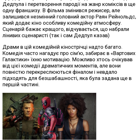
Дедпула і перетворення пародії на жанр коміксів в ще
одну франшизу. В фільма змінився режисер, але
залишився незмінний головний актор Раян Рейнольдс,
який додає кіно особливу комедійну атмосферу.
Сценарій бажає кращого, відчувається, що набрали
лінивих сценаристі (так і сам Дедпул казав)
Драми в цій комедійній кінострічці надто багато.
Комедія часто нагадує про сім’ю, забирає в «Вартових
Галактики» їхню мотивацію. Можливо хтось очікував
від цієї комедії драматичних моментів, але вони
повністю перекреслюються фіналом і невдало
підходять для безшабашності, яка була задана ще в
першій частині.