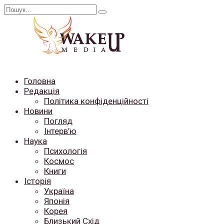
Перейти
Search
до
for:
вмісту
Головна
Редакція
Політика конфіденційності
Новини
Погляд
Інтерв’ю
Наука
Психологія
Космос
Книги
Історія
Україна
Японія
Корея
Близький Схід