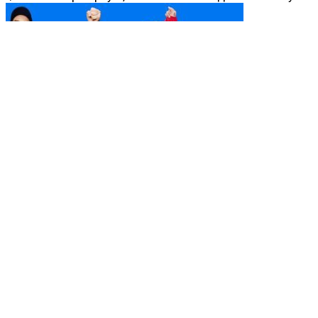
Серіал Тед Лассо: зворотний бік тренера, який
підкорив серця глядачів
Жанр комедії та спортивної драми зазвичай не
привертає