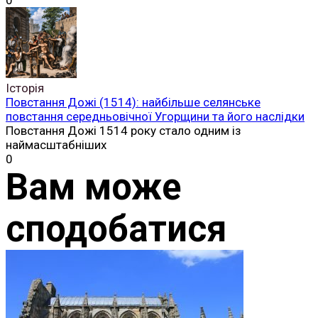
Історія
Повстання Дожі (1514): найбільше селянське
повстання середньовічної Угорщини та його наслідки
Повстання Дожі 1514 року стало одним із
наймасштабніших
0
Вам може
сподобатися