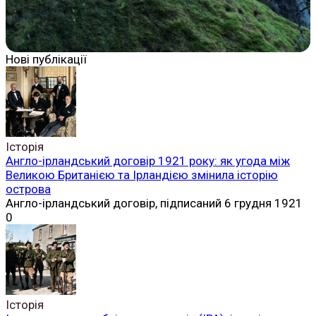
Нові публікації
Історія
Англо-ірландський договір 1921 року: як угода між
Великою Британією та Ірландією змінила історію
острова
Англо-ірландський договір, підписаний 6 грудня 1921
0
Історія