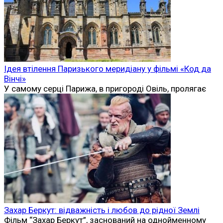
Ідея втілення Паризького меридіану у фільмі «Код да
Вінчі»
У самому серці Парижа, в пригороді Овіль, пролягає
Захар Беркут: відважність і любов до рідної Землі
Фільм “Захар Беркут”, заснований на однойменному