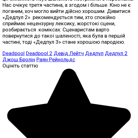
Нас очікує третя частина, а згодом і більше. Кіно не є
поганим, хоч могло вийти дійсно хорошим. Дивитися
«Дедпул 2» рекомендується тим, хто спокійно
сприймає нецензурну лексику, жорстокі сцени,
розбирається коміксах. Сценаристам варто
повернутися до такої шаленості, яка була в першій
частині, тоді «Дедпул 3» стане хорошою пародією.
Deadpool
Deadpool 2
Девід Лейтч
Дедпул
Дедпул 2
Джош Бролін
Раян Рейнольдс
Оцініть статтю