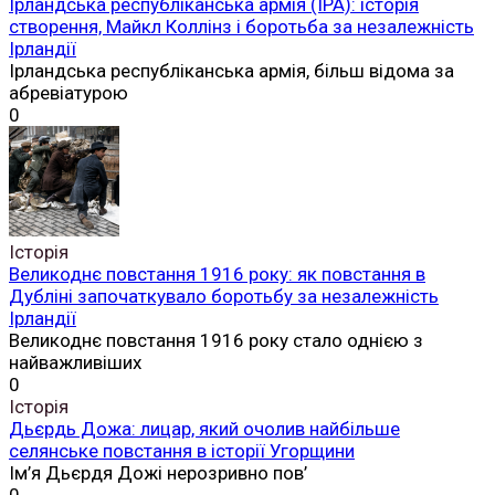
Ірландська республіканська армія (ІРА): історія
створення, Майкл Коллінз і боротьба за незалежність
Ірландії
Ірландська республіканська армія, більш відома за
абревіатурою
0
Історія
Великоднє повстання 1916 року: як повстання в
Дубліні започаткувало боротьбу за незалежність
Ірландії
Великоднє повстання 1916 року стало однією з
найважливіших
0
Історія
Дьєрдь Дожа: лицар, який очолив найбільше
селянське повстання в історії Угорщини
Ім’я Дьєрдя Дожі нерозривно пов’
0