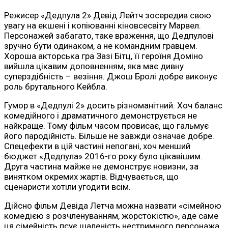
Режисер «Дедпула 2» Девід Лейтч зосередив свою
увагу на екшені і копіюванні кіновсесвіту Марвел.
Персонажей забагато, таке враження, що Дедпулові
зручно бути одинаком, а не командним гравцем.
Хороша акторська гра Зазі Бітц, її героїня Доміно
вийшла цікавим доповненням, яка має дивну
суперздібність – везіння. Джош Бролі добре виконує
роль брутального Кейбла.
Гумор в «Дедпулі 2» досить різноманітний. Хоч баланс
комедійного і драматичного демонструється не
найкраще. Тому фільм часом провисає, що гальмує
його пародійність. Більше не завжди означає добре.
Спецефекти в цій частині непогані, хоч менший
бюджет «Дедпула» 2016-го року було цікавішим.
Друга частина майже не демонструє новизни, за
винятком окремих жартів. Відчувається, що
сценаристи хотіли угодити всім.
Дійсно фільм Девіда Летча можна назвати «сімейною
комедією з розчленуванням, жорстокістю», аде саме
ця сімейність псує шаленість нестримного персонажа.