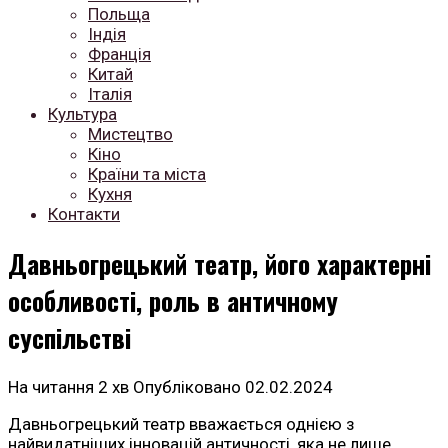
Польща
Індія
Франція
Китай
Італія
Культура
Мистецтво
Кіно
Країни та міста
Кухня
Контакти
Давньогрецький театр, його характерні
особливості, роль в античному
суспільстві
На читання
2 хв
Опубліковано
02.02.2024
Давньогрецький театр вважається однією з
найвидатніших інновацій античності, яка не лише