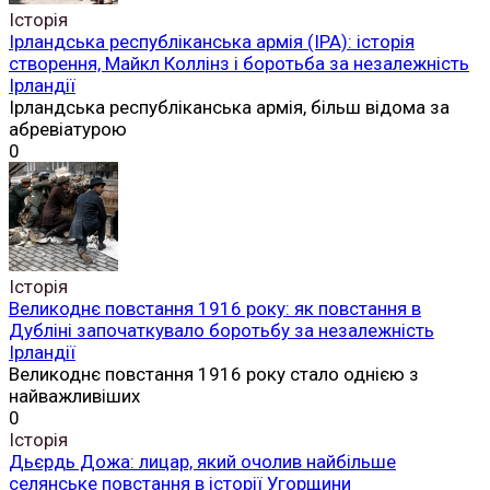
Історія
Ірландська республіканська армія (ІРА): історія
створення, Майкл Коллінз і боротьба за незалежність
Ірландії
Ірландська республіканська армія, більш відома за
абревіатурою
0
Історія
Великоднє повстання 1916 року: як повстання в
Дубліні започаткувало боротьбу за незалежність
Ірландії
Великоднє повстання 1916 року стало однією з
найважливіших
0
Історія
Дьєрдь Дожа: лицар, який очолив найбільше
селянське повстання в історії Угорщини