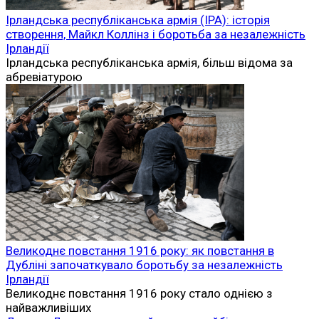
Ірландська республіканська армія (ІРА): історія
створення, Майкл Коллінз і боротьба за незалежність
Ірландії
Ірландська республіканська армія, більш відома за
абревіатурою
Великоднє повстання 1916 року: як повстання в
Дубліні започаткувало боротьбу за незалежність
Ірландії
Великоднє повстання 1916 року стало однією з
найважливіших