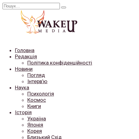
Перейти
Search
до
for:
вмісту
Головна
Редакція
Політика конфіденційності
Новини
Погляд
Інтерв’ю
Наука
Психологія
Космос
Книги
Історія
Україна
Японія
Корея
Близький Схід