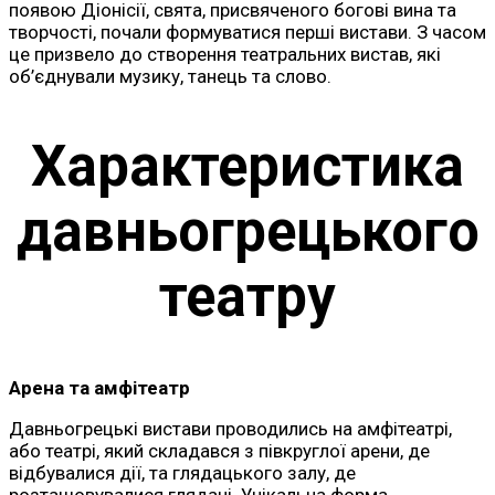
появою Діонісії, свята, присвяченого богові вина та
творчості, почали формуватися перші вистави. З часом
це призвело до створення театральних вистав, які
об’єднували музику, танець та слово.
Характеристика
давньогрецького
театру
Арена та амфітеатр
Давньогрецькі вистави проводились на амфітеатрі,
або театрі, який складався з півкруглої арени, де
відбувалися дії, та глядацького залу, де
розташовувалися глядачі. Унікальна форма