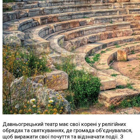
Давньогрецький театр має свої корені у релігійних
обрядах та святкуваннях, де громада об’єднувалася,
щоб виражати свої почуття та відзначати події. З