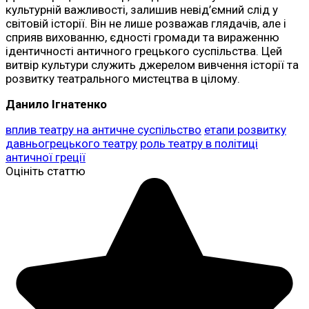
культурній важливості, залишив невід’ємний слід у
світовій історії. Він не лише розважав глядачів, але і
сприяв вихованню, єдності громади та вираженню
ідентичності античного грецького суспільства. Цей
витвір культури служить джерелом вивчення історії та
розвитку театрального мистецтва в цілому.
Данило Ігнатенко
вплив театру на античне суспільство
етапи розвитку
давньогрецького театру
роль театру в політиці
античної греції
Оцініть статтю