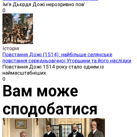
Ім’я Дьєрдя Дожі нерозривно пов’
0
Історія
Повстання Дожі (1514): найбільше селянське
повстання середньовічної Угорщини та його наслідки
Повстання Дожі 1514 року стало одним із
наймасштабніших
0
Вам може
сподобатися