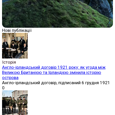
Нові публікації
Історія
Англо-ірландський договір 1921 року: як угода між
Великою Британією та Ірландією змінила історію
острова
Англо-ірландський договір, підписаний 6 грудня 1921
0