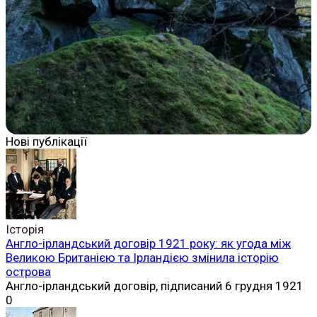
Нові публікації
Історія
Англо-ірландський договір 1921 року: як угода між
Великою Британією та Ірландією змінила історію
острова
Англо-ірландський договір, підписаний 6 грудня 1921
0