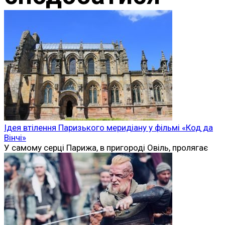
Ідея втілення Паризького меридіану у фільмі «Код да
Вінчі»
У самому серці Парижа, в пригороді Овіль, пролягає