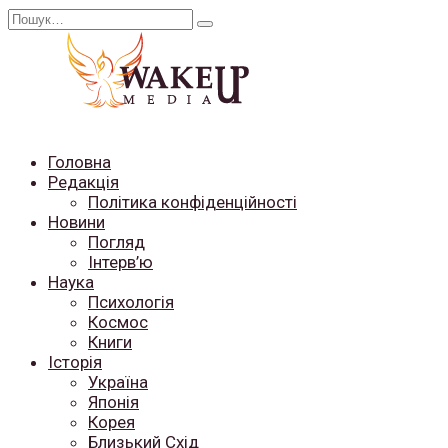
Перейти
Search
до
for:
вмісту
Головна
Редакція
Політика конфіденційності
Новини
Погляд
Інтерв’ю
Наука
Психологія
Космос
Книги
Історія
Україна
Японія
Корея
Близький Схід