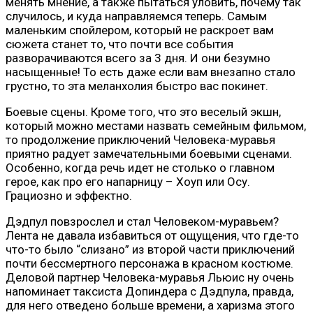
менять мнение, а также пытаться уловить, почему так
случилось, и куда направляемся теперь. Самым
маленьким спойлером, который не раскроет вам
сюжета станет то, что почти все события
разворачиваются всего за 3 дня. И они безумно
насыщенные! То есть даже если вам внезапно стало
грустно, то эта меланхолия быстро вас покинет.
Боевые сцены. Кроме того, что это веселый экшн,
который можно местами назвать семейным фильмом,
то продолжение приключений Человека-муравья
приятно радует замечательными боевыми сценами.
Особенно, когда речь идет не столько о главном
герое, как про его напарницу – Хоуп или Осу.
Грациозно и эффектно.
Дэдпул повзрослел и стал Человеком-муравьем?
Лента не давала избавиться от ощущения, что где-то
что-то было “слизано” из второй части приключений
почти бессмертного персонажа в красном костюме.
Деловой партнер Человека-муравья Льюис ну очень
напоминает таксиста Допиндера с Дэдпула, правда,
для него отведено больше времени, а харизма этого