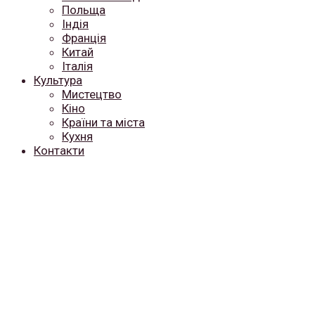
Польща
Індія
Франція
Китай
Італія
Культура
Мистецтво
Кіно
Країни та міста
Кухня
Контакти