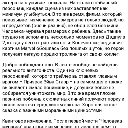
актера заслуживает похвалы. Настолько забавный
персонаж, каждая сцена из них заставляет как
минимум улыбнуться. В то же время, фильм, который
показывает изменение размеров не только людей, но
и предметов (очень разных), не обошелся без мини
Человека-муравья размеров с ребенка. Здесь также
трудно не вспомнить несколько моментов из Дэдпула
2, когда у него отрастали ноги. Конечно же, недавняя
картина Marvel обошлась без пошлых шуток, но герой
получает легкую порцию троллинга от своих коллег.
Добро побеждает зло. В ленте вообще не найдешь
реального антагониста. Один из ключевых
персонажей, которого трейлер выставлял главным
врагом – Призрак Эйва Старр – на самом деле также
вызывает немало понимание, и девушка вовсе не
собирается уничтожать мир. В то же время плохие
парни из побочных сюжетных линий получают порку и
оказываются перед лицом закона. Хорошая экшн-
сказка с важными моральными ценностями.
Квантовое измерение. После первой части “Человека-
муравья” квантовое измерение оставалось чем-то