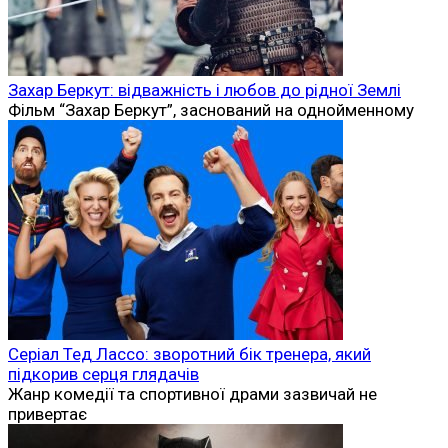
Захар Беркут: відважність і любов до рідної Землі
Фільм “Захар Беркут”, заснований на однойменному
Серіал Тед Лассо: зворотний бік тренера, який
підкорив серця глядачів
Жанр комедії та спортивної драми зазвичай не
привертає