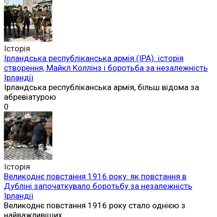
Історія
Ірландська республіканська армія (ІРА): історія
створення, Майкл Коллінз і боротьба за незалежність
Ірландії
Ірландська республіканська армія, більш відома за
абревіатурою
0
Історія
Великоднє повстання 1916 року: як повстання в
Дубліні започаткувало боротьбу за незалежність
Ірландії
Великоднє повстання 1916 року стало однією з
найважливіших