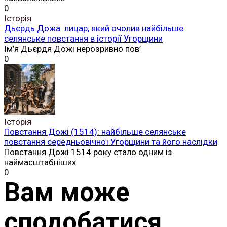
0
Історія
Дьєрдь Дожа: лицар, який очолив найбільше
селянське повстання в історії Угорщини
Ім’я Дьєрдя Дожі нерозривно пов’
0
Історія
Повстання Дожі (1514): найбільше селянське
повстання середньовічної Угорщини та його наслідки
Повстання Дожі 1514 року стало одним із
наймасштабніших
0
Вам може
сподобатися