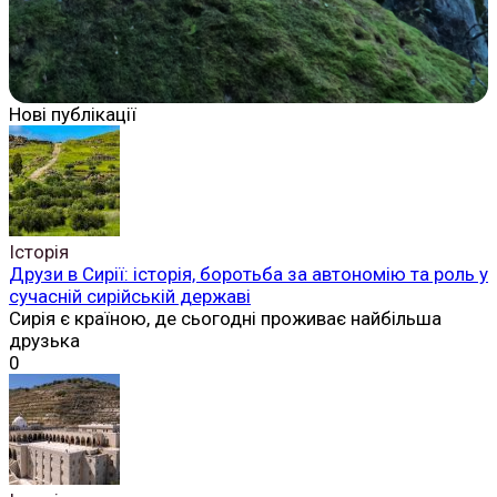
Нові публікації
Історія
Друзи в Сирії: історія, боротьба за автономію та роль у
сучасній сирійській державі
Сирія є країною, де сьогодні проживає найбільша
друзька
0