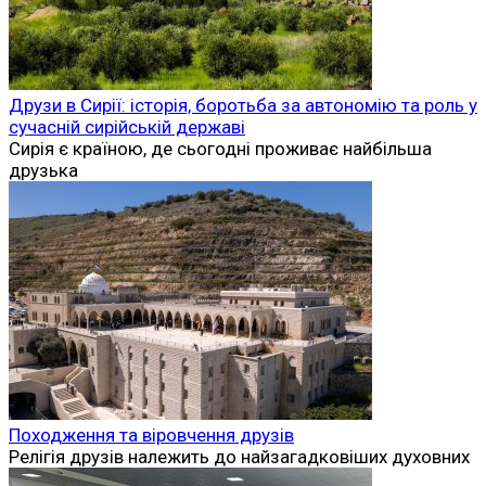
Друзи в Сирії: історія, боротьба за автономію та роль у
сучасній сирійській державі
Сирія є країною, де сьогодні проживає найбільша
друзька
Походження та віровчення друзів
Релігія друзів належить до найзагадковіших духовних