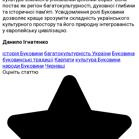
постає як регіон багатокультурності, духовної глибини
та історичної пам’яті. Усвідомлення ролі Буковини
дозволяє краще зрозуміти складність українського
культурного простору та його природну інтегрованість
у європейську цивілізацію.
Данило Ігнатенко
історія Буковини
багатокультурність України
Буковина
буковинські традиції
Карпати
культура Буковини
народи Буковини
Чернівці
Оцініть статтю