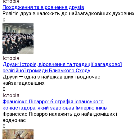
Історія
Походження та віровчення друзів
Релігія друзів належить до найзагадковіших духовних
0
Історія
Друзи: історія, віровчення та традиції загадкової
релігійної громади Близького Сходу
Друзи — одна з найцікавіших і водночас
найзагадковіших
0
Історія
Франсіско Пісарро: біографія іспанського
конкістадора, який завоював Імперію інків
Франсіско Пісарро належить до найвідоміших і
водночас
0