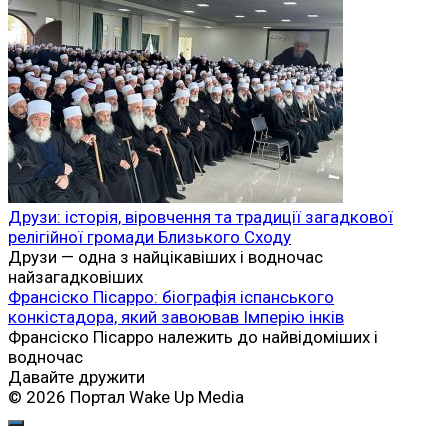
Друзи: історія, віровчення та традиції загадкової
релігійної громади Близького Сходу
Друзи — одна з найцікавіших і водночас
найзагадковіших
Франсіско Пісарро: біографія іспанського
конкістадора, який завоював Імперію інків
Франсіско Пісарро належить до найвідоміших і
водночас
Давайте дружити
© 2026 Портал Wake Up Media