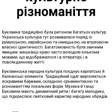
різноманіття
Буковина традиційно була регіоном багатьох культур.
Українська культура тут розвивалася поряд із
румунською, єврейською та німецькою, не втрачаючи
власної ідентичності. Багатомовність була звичним
явищем: мешканці краю часто володіли кількома
мовами, що відображалося і в літературі, і в
повсякденному житті.
Буковинська народна культура поєднує карпатські й
балканські елементи. Традиційний одяг вирізняється
яскравими барвами, складною орнаментикою та
різноманіттям локальних форм. Музика й танці
Буковини мають динамічний ритм і багату мелодику,
що підкреслює святковий характер народних обрядів.