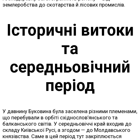
землеробства до скотарства й лісових промислів.
Історичні витоки
та
середньовічний
період
У давнину Буковина була заселена різними племенами,
що перебували в орбіті східнослов’янського та
балканського світів. У середньовіччі край входив до
складу Київської Русі, а згодом — до Молдавського
князівства. Саме в цей період тут закріплюється