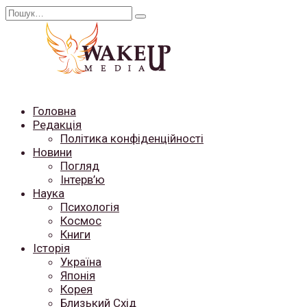
Перейти
Search
до
for:
вмісту
Головна
Редакція
Політика конфіденційності
Новини
Погляд
Інтерв’ю
Наука
Психологія
Космос
Книги
Історія
Україна
Японія
Корея
Близький Схід