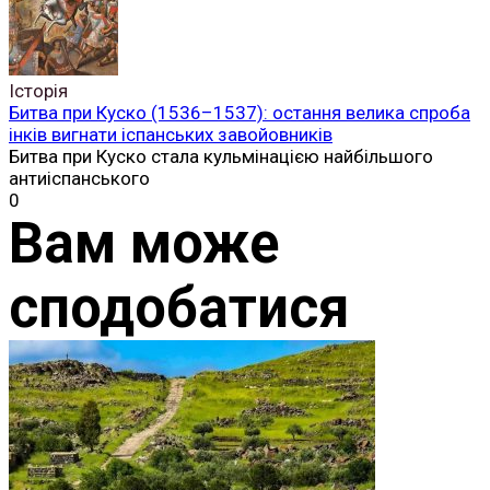
Історія
Битва при Куско (1536–1537): остання велика спроба
інків вигнати іспанських завойовників
Битва при Куско стала кульмінацією найбільшого
антиіспанського
0
Вам може
сподобатися