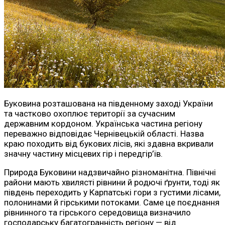
Буковина розташована на південному заході України
та частково охоплює території за сучасним
державним кордоном. Українська частина регіону
переважно відповідає Чернівецькій області. Назва
краю походить від букових лісів, які здавна вкривали
значну частину місцевих гір і передгір’їв.
Природа Буковини надзвичайно різноманітна. Північні
райони мають хвилясті рівнини й родючі ґрунти, тоді як
південь переходить у Карпатські гори з густими лісами,
полонинами й гірськими потоками. Саме це поєднання
рівнинного та гірського середовища визначило
господарську багатогранність регіону — від