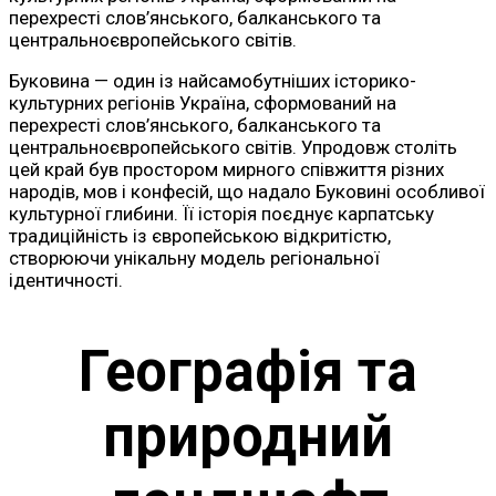
перехресті слов’янського, балканського та
центральноєвропейського світів.
Буковина — один із найсамобутніших історико-
культурних регіонів Україна, сформований на
перехресті слов’янського, балканського та
центральноєвропейського світів. Упродовж століть
цей край був простором мирного співжиття різних
народів, мов і конфесій, що надало Буковині особливої
культурної глибини. Її історія поєднує карпатську
традиційність із європейською відкритістю,
створюючи унікальну модель регіональної
ідентичності.
Географія та
природний