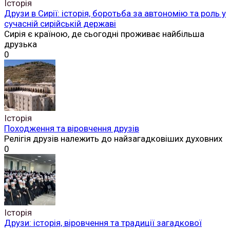
Історія
Друзи в Сирії: історія, боротьба за автономію та роль у
сучасній сирійській державі
Сирія є країною, де сьогодні проживає найбільша
друзька
0
Історія
Походження та віровчення друзів
Релігія друзів належить до найзагадковіших духовних
0
Історія
Друзи: історія, віровчення та традиції загадкової