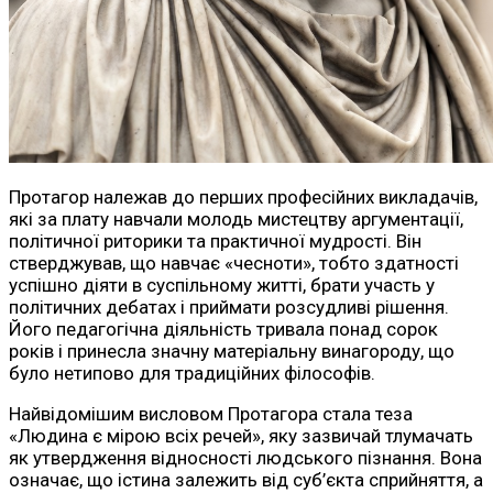
Протагор належав до перших професійних викладачів,
які за плату навчали молодь мистецтву аргументації,
політичної риторики та практичної мудрості. Він
стверджував, що навчає «чесноти», тобто здатності
успішно діяти в суспільному житті, брати участь у
політичних дебатах і приймати розсудливі рішення.
Його педагогічна діяльність тривала понад сорок
років і принесла значну матеріальну винагороду, що
було нетипово для традиційних філософів.
Найвідомішим висловом Протагора стала теза
«Людина є мірою всіх речей», яку зазвичай тлумачать
як утвердження відносності людського пізнання. Вона
означає, що істина залежить від суб’єкта сприйняття, а