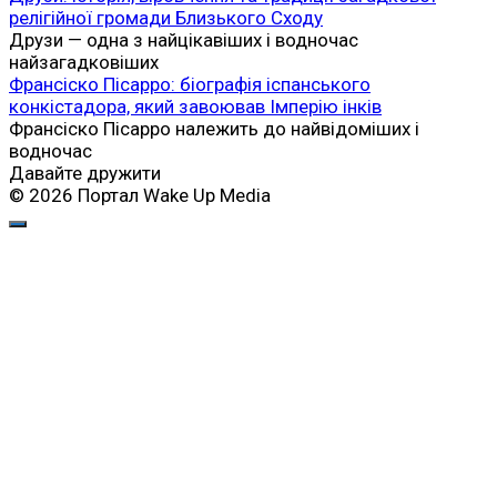
релігійної громади Близького Сходу
Друзи — одна з найцікавіших і водночас
найзагадковіших
Франсіско Пісарро: біографія іспанського
конкістадора, який завоював Імперію інків
Франсіско Пісарро належить до найвідоміших і
водночас
Давайте дружити
© 2026 Портал Wake Up Media