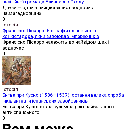
релігійної громади Близького Сходу
Друзи — одна з найцікавіших і водночас
найзагадковіших
0
Історія
Франсіско Пісарро: біографія іспанського
конкістадора, який завоював Імперію інків
Франсіско Пісарро належить до найвідоміших і
водночас
0
Історія
Битва при Куско (1536–1537): остання велика спроба
інків вигнати іспанських завойовників
Битва при Куско стала кульмінацією найбільшого
антиіспанського
0