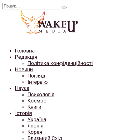
Перейти
Search
до
for:
вмісту
Головна
Редакція
Політика конфіденційності
Новини
Погляд
Інтерв’ю
Наука
Психологія
Космос
Книги
Історія
Україна
Японія
Корея
Близький Схід