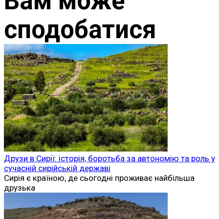
Вам може
сподобатися
Друзи в Сирії: історія, боротьба за автономію та роль у
сучасній сирійській державі
Сирія є країною, де сьогодні проживає найбільша
друзька