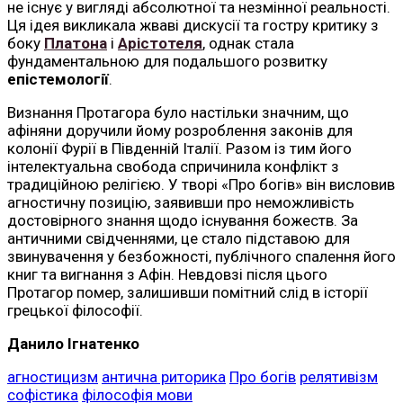
не існує у вигляді абсолютної та незмінної реальності.
Ця ідея викликала жваві дискусії та гостру критику з
боку
Платона
і
Арістотеля
, однак стала
фундаментальною для подальшого розвитку
епістемології
.
Визнання Протагора було настільки значним, що
афіняни доручили йому розроблення законів для
колонії Фурії в Південній Італії. Разом із тим його
інтелектуальна свобода спричинила конфлікт з
традиційною релігією. У творі «Про богів» він висловив
агностичну позицію, заявивши про неможливість
достовірного знання щодо існування божеств. За
античними свідченнями, це стало підставою для
звинувачення у безбожності, публічного спалення його
книг та вигнання з Афін. Невдовзі після цього
Протагор помер, залишивши помітний слід в історії
грецької філософії.
Данило Ігнатенко
агностицизм
антична риторика
Про богів
релятивізм
софістика
філософія мови