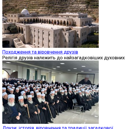
Походження та віровчення друзів
Релігія друзів належить до найзагадковіших духовних
Друзи: історія, віровчення та традиції загадкової