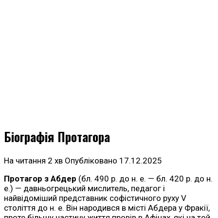
Біографія Протагора
На читання
2 хв
Опубліковано
17.12.2025
Протагор з Абдер
(бл. 490 р. до н. е. — бл. 420 р. до н.
е.) — давньогрецький мислитель, педагог і
найвідоміший представник софістичного руху V
століття до н. е. Він народився в місті Абдера у Фракії,
проте більшу частину життя провів в Афінах, які на той