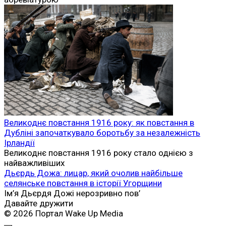
Великоднє повстання 1916 року: як повстання в
Дубліні започаткувало боротьбу за незалежність
Ірландії
Великоднє повстання 1916 року стало однією з
найважливіших
Дьєрдь Дожа: лицар, який очолив найбільше
селянське повстання в історії Угорщини
Ім’я Дьєрдя Дожі нерозривно пов’
Давайте дружити
© 2026 Портал Wake Up Media