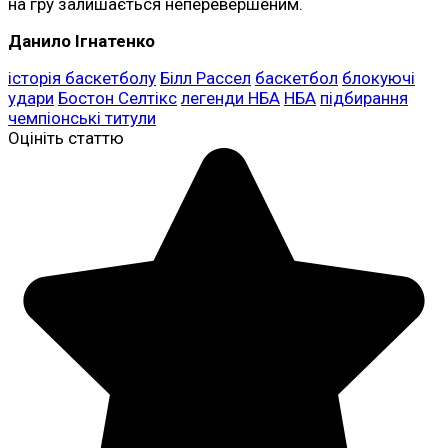
на гру залишається неперевершеним.
Данило Ігнатенко
історія баскетболу
Білл Рассел
баскетбол
блокуючі
удари
Бостон Селтікс
легенди НБА
НБА
підбирання
чемпіонські титули
Оцініть статтю