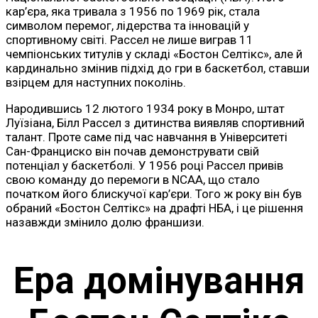
кар’єра, яка тривала з 1956 по 1969 рік, стала
символом перемог, лідерства та інновацій у
спортивному світі. Рассел не лише виграв 11
чемпіонських титулів у складі «Бостон Селтікс», але й
кардинально змінив підхід до гри в баскетбол, ставши
взірцем для наступних поколінь.
Народившись 12 лютого 1934 року в Монро, штат
Луїзіана, Білл Рассел з дитинства виявляв спортивний
талант. Проте саме під час навчання в Університеті
Сан-Франциско він почав демонструвати свій
потенціал у баскетболі. У 1956 році Рассел привів
свою команду до перемоги в NCAA, що стало
початком його блискучої кар’єри. Того ж року він був
обраний «Бостон Селтікс» на драфті НБА, і це рішення
назавжди змінило долю франшизи.
Ера домінування