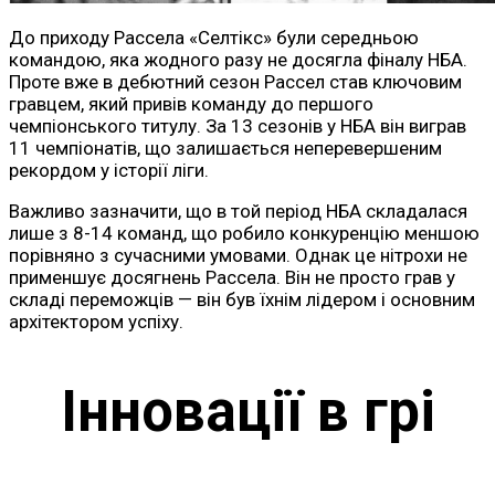
До приходу Рассела «Селтікс» були середньою
командою, яка жодного разу не досягла фіналу НБА.
Проте вже в дебютний сезон Рассел став ключовим
гравцем, який привів команду до першого
чемпіонського титулу. За 13 сезонів у НБА він виграв
11 чемпіонатів, що залишається неперевершеним
рекордом у історії ліги.
Важливо зазначити, що в той період НБА складалася
лише з 8-14 команд, що робило конкуренцію меншою
порівняно з сучасними умовами. Однак це нітрохи не
применшує досягнень Рассела. Він не просто грав у
складі переможців — він був їхнім лідером і основним
архітектором успіху.
Інновації в грі