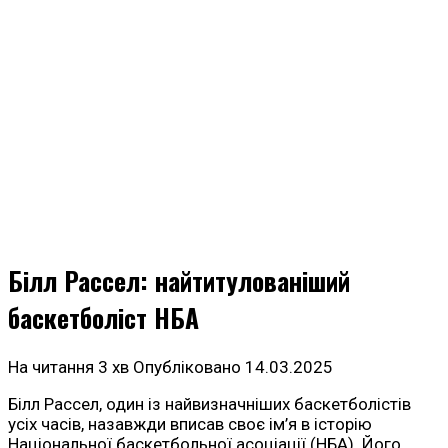
Білл Рассел: найтитулованіший
баскетболіст НБА
На читання
3 хв
Опубліковано
14.03.2025
Білл Рассел, один із найвизначніших баскетболістів
усіх часів, назавжди вписав своє ім’я в історію
Національної баскетбольної асоціації (НБА). Його