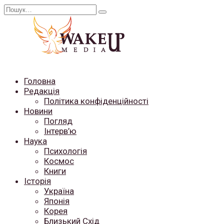
Перейти
Search
до
for:
вмісту
Головна
Редакція
Політика конфіденційності
Новини
Погляд
Інтерв’ю
Наука
Психологія
Космос
Книги
Історія
Україна
Японія
Корея
Близький Схід