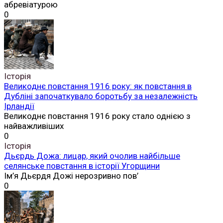
абревіатурою
0
Історія
Великоднє повстання 1916 року: як повстання в
Дубліні започаткувало боротьбу за незалежність
Ірландії
Великоднє повстання 1916 року стало однією з
найважливіших
0
Історія
Дьєрдь Дожа: лицар, який очолив найбільше
селянське повстання в історії Угорщини
Ім’я Дьєрдя Дожі нерозривно пов’
0