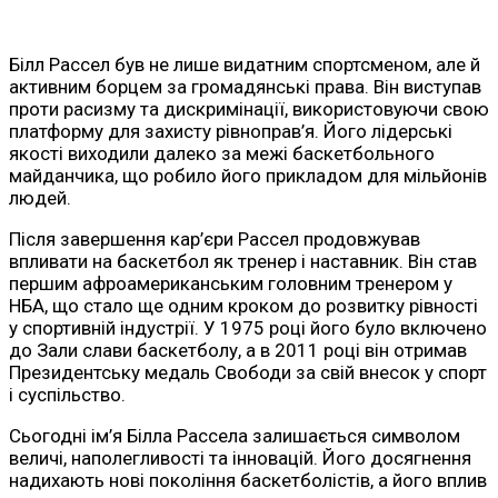
Білл Рассел був не лише видатним спортсменом, але й
активним борцем за громадянські права. Він виступав
проти расизму та дискримінації, використовуючи свою
платформу для захисту рівноправ’я. Його лідерські
якості виходили далеко за межі баскетбольного
майданчика, що робило його прикладом для мільйонів
людей.
Після завершення кар’єри Рассел продовжував
впливати на баскетбол як тренер і наставник. Він став
першим афроамериканським головним тренером у
НБА, що стало ще одним кроком до розвитку рівності
у спортивній індустрії. У 1975 році його було включено
до Зали слави баскетболу, а в 2011 році він отримав
Президентську медаль Свободи за свій внесок у спорт
і суспільство.
Сьогодні ім’я Білла Рассела залишається символом
величі, наполегливості та інновацій. Його досягнення
надихають нові покоління баскетболістів, а його вплив