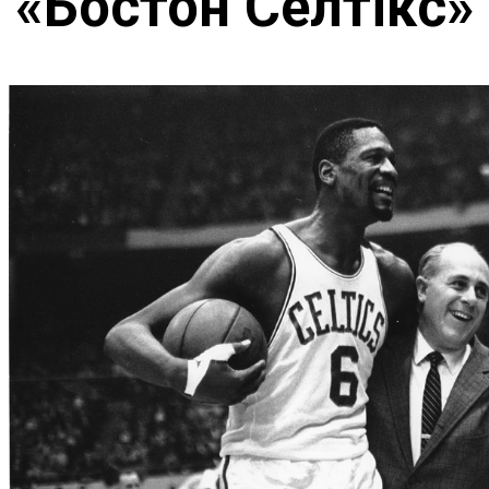
«Бостон Селтікс»