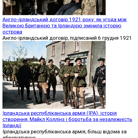
Англо-ірландський договір 1921 року: як угода між
Великою Британією та Ірландією змінила історію
острова
Англо-ірландський договір, підписаний 6 грудня 1921
Ірландська республіканська армія (ІРА): історія
створення, Майкл Коллінз і боротьба за незалежність
Ірландії
Ірландська республіканська армія, більш відома за
абревіатурою