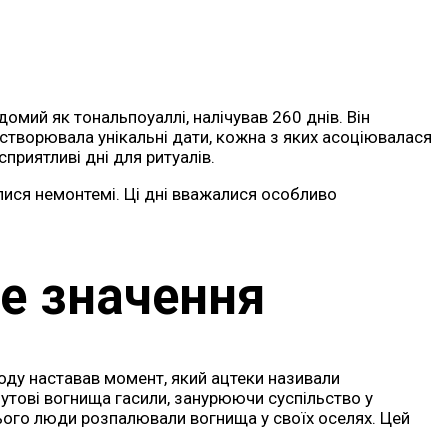
омий як тональпоуаллі, налічував 260 днів. Він
 створювала унікальні дати, кожна з яких асоціювалася
приятливі дні для ритуалів.
валися немонтемі. Ці дні вважалися особливо
не значення
іоду наставав момент, який ацтеки називали
утові вогнища гасили, занурюючи суспільство у
нього люди розпалювали вогнища у своїх оселях. Цей