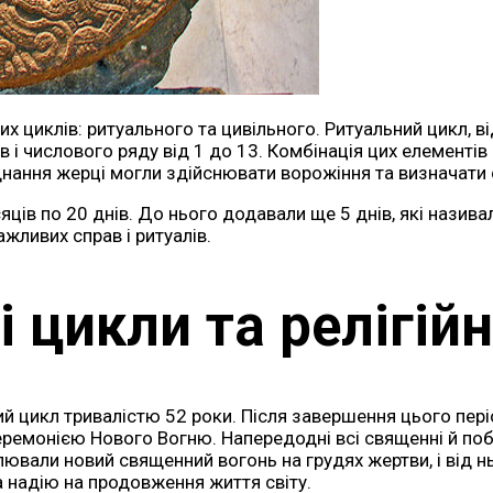
циклів: ритуального та цивільного. Ритуальний цикл, від
 і числового ряду від 1 до 13. Комбінація цих елементів
нання жерці могли здійснювати ворожіння та визначати с
ісяців по 20 днів. До нього додавали ще 5 днів, які нази
жливих справ і ритуалів.
 цикли та релігій
ий цикл тривалістю 52 роки. Після завершення цього пер
еремонією Нового Вогню. Напередодні всі священні й поб
лювали новий священний вогонь на грудях жертви, і від 
 надію на продовження життя світу.