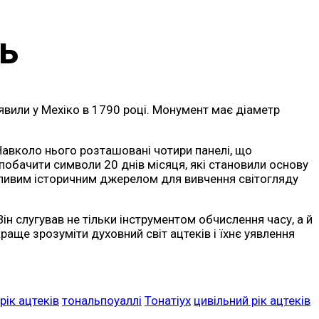
ь
явили у Мехіко в 1790 році. Монумент має діаметр
Навколо нього розташовані чотири панелі, що
обачити символи 20 днів місяця, які становили основу
ажливим історичним джерелом для вивчення світогляду
н слугував не тільки інструментом обчислення часу, а й
раще зрозуміти духовний світ ацтеків і їхнє уявлення
рік ацтеків
тональпоуаллі
Тонатіух
цивільний рік ацтеків