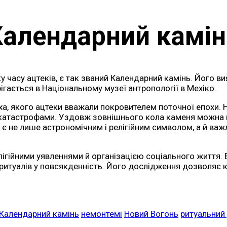
Календарний камін
часу ацтеків, є так званий Календарний камінь. Його ви
рігається в Національному музеї антропології в Мехіко.
ха, якого ацтеки вважали покровителем поточної епохи. 
 катастрофами. Уздовж зовнішнього кола каменя можна п
 є не лише астрономічним і релігійним символом, а й в
гійними уявленнями й організацією соціального життя. Ві
х ритуалів у повсякденність. Його дослідження дозволяє к
Календарний камінь
немонтемі
Новий Вогонь
ритуальний 