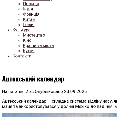
Польща
Індія
Франція
Китай
Італія
Культура
Мистецтво
Кіно
Країни та міста
Кухня
Контакти
Ацтекський календар
На читання
2 хв
Опубліковано
23.09.2025
Ацтекський календар — складна система відліку часу, як
майя та використовувався у долині Мехіко до падіння імпе