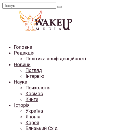
Перейти
Search
до
for:
вмісту
Головна
Редакція
Політика конфіденційності
Новини
Погляд
Інтерв’ю
Наука
Психологія
Космос
Книги
Історія
Україна
Японія
Корея
Близький Схід