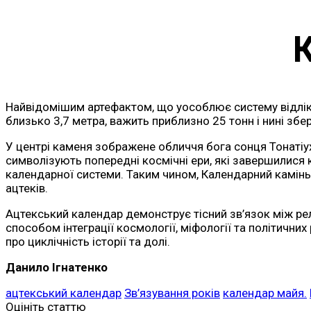
Найвідомішим артефактом, що уособлює систему відліку 
близько 3,7 метра, важить приблизно 25 тонн і нині збе
У центрі каменя зображене обличчя бога сонця Тонатіу
символізують попередні космічні ери, які завершилися
календарної системи. Таким чином, Календарний камінь
ацтеків.
Ацтекський календар демонструє тісний зв’язок між релі
способом інтеграції космології, міфології та політични
про циклічність історії та долі.
Данило Ігнатенко
ацтекський календар
Зв’язування років
календар майя.
Оцініть статтю