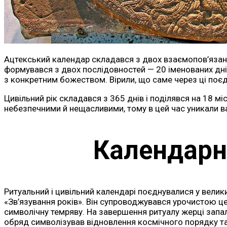
Ацтекський календар складався з двох взаємопов’язаних 
формувався з двох послідовностей — 20 іменованих днів
з конкретним божеством. Вірили, що саме через ці поєд
Цивільний рік складався з 365 днів і поділявся на 18 м
небезпечними й нещасливими, тому в цей час уникали ва
Календарні
Ритуальний і цивільний календарі поєднувалися у велик
«Зв’язування років». Він супроводжувався урочистою ц
символічну темряву. На завершення ритуалу жерці запа
обряд символізував відновлення космічного порядку та