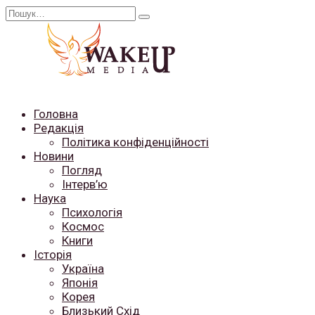
Перейти
Search
до
for:
вмісту
Головна
Редакція
Політика конфіденційності
Новини
Погляд
Інтерв’ю
Наука
Психологія
Космос
Книги
Історія
Україна
Японія
Корея
Близький Схід