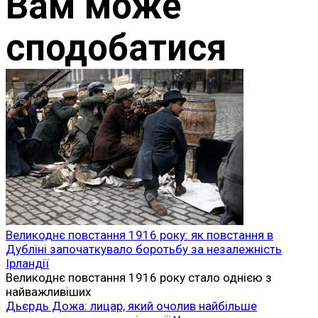
Вам може
сподобатися
Великоднє повстання 1916 року: як повстання в
Дубліні започаткувало боротьбу за незалежність
Ірландії
Великоднє повстання 1916 року стало однією з
найважливіших
Дьєрдь Дожа: лицар, який очолив найбільше