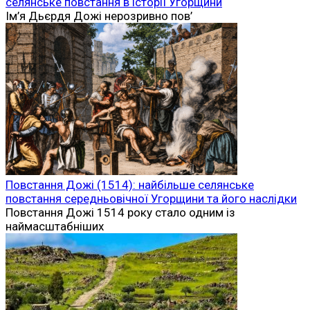
селянське повстання в історії Угорщини
Ім’я Дьєрдя Дожі нерозривно пов’
Повстання Дожі (1514): найбільше селянське
повстання середньовічної Угорщини та його наслідки
Повстання Дожі 1514 року стало одним із
наймасштабніших