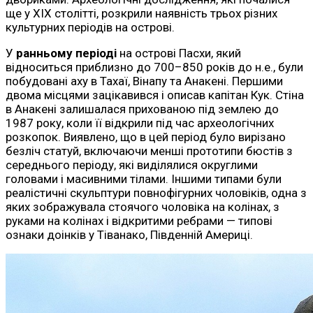
ще у XIX столітті, розкрили наявність трьох різних
культурних періодів на острові.
У
ранньому періоді
на острові Пасхи, який
відноситься приблизно до 700–850 років до н.е., були
побудовані аху в Тахаї, Вінапу та Анакені. Першими
двома місцями зацікавився і описав капітан Кук. Стіна
в Анакені залишалася прихованою під землею до
1987 року, коли її відкрили під час археологічних
розкопок. Виявлено, що в цей період було вирізано
безліч статуй, включаючи менші прототипи бюстів з
середнього періоду, які виділялися округлими
головами і масивними тілами. Іншими типами були
реалістичні скульптури повнофігурних чоловіків, одна з
яких зображувала стоячого чоловіка на колінах, з
руками на колінах і відкритими ребрами — типові
ознаки доінків у Тіванако, Південній Америці.