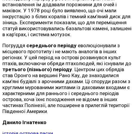
встановлення їм додавали порожнини для очей і
маківок. У 1978 році було виявлено, що очі мали
інкрустацію з білих коралів і темний кам’яний диск для
зіниць. Експерименти показали, що для переміщення
статуй використовувались базальтові камені, залишені
в кар’єрах, і система мотузок.
Погруддя
середнього періоду
еволюціонували з
місцевого прототипу і не мають аналогів в інших
регіонах. У цей період на острові розвинувся культ
птахів, включаючи обряди птахолюдей, які існували до
третього (пізнього) періоду
. Центром цих обрядів
став Оронго на вершині Рано Кау, де знаходилися
кам’яні будівлі з арочними дахами. Ці споруди разом з
круглими мурованими житлами із даховими входами є
характерними для раннього і середнього періодів
острова, хоча їхнє походження не відоме в інших
частинах Полінезії, але поширене в прилеглій території
Південної Америки.
Данило Ігнатенко
історія острова пасхи