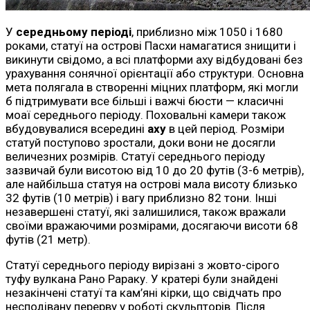
У
середньому періоді
, приблизно між 1050 і 1680
роками, статуї на острові Пасхи намагатися знищити і
викинути свідомо, а всі платформи аху відбудовані без
урахування сонячної орієнтації або структури. Основна
мета полягала в створенні міцних платформ, які могли
б підтримувати все більші і важчі бюсти — класичні
моаї середнього періоду. Поховальні камери також
вбудовувалися всередині
аху
в цей період. Розміри
статуй поступово зростали, доки вони не досягли
величезних розмірів. Статуї середнього періоду
зазвичай були висотою від 10 до 20 футів (3-6 метрів),
але найбільша статуя на острові мала висоту близько
32 футів (10 метрів) і вагу приблизно 82 тони. Інші
незавершені статуї, які залишилися, також вражали
своїми вражаючими розмірами, досягаючи висоти 68
футів (21 метр).
Статуї середнього періоду вирізані з жовто-сірого
туфу вулкана Рано Рараку. У кратері були знайдені
незакінчені статуї та кам’яні кірки, що свідчать про
несподівану перерву у роботі скульпторів. Після