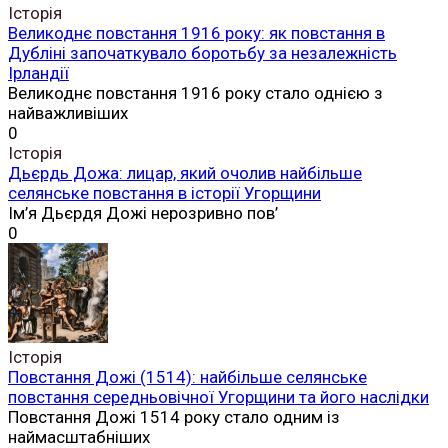
Історія
Великоднє повстання 1916 року: як повстання в
Дубліні започаткувало боротьбу за незалежність
Ірландії
Великоднє повстання 1916 року стало однією з
найважливіших
0
Історія
Дьєрдь Дожа: лицар, який очолив найбільше
селянське повстання в історії Угорщини
Ім’я Дьєрдя Дожі нерозривно пов’
0
Історія
Повстання Дожі (1514): найбільше селянське
повстання середньовічної Угорщини та його наслідки
Повстання Дожі 1514 року стало одним із
наймасштабніших