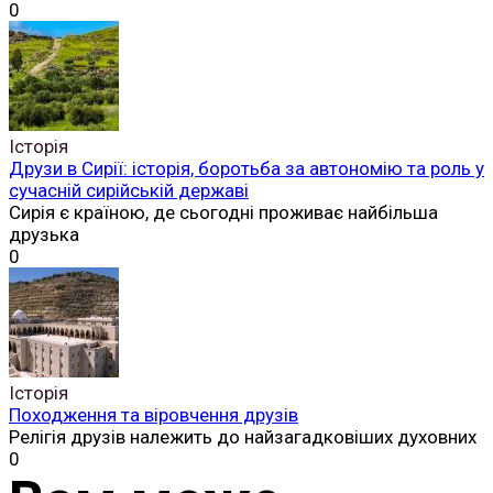
0
Історія
Друзи в Сирії: історія, боротьба за автономію та роль у
сучасній сирійській державі
Сирія є країною, де сьогодні проживає найбільша
друзька
0
Історія
Походження та віровчення друзів
Релігія друзів належить до найзагадковіших духовних
0