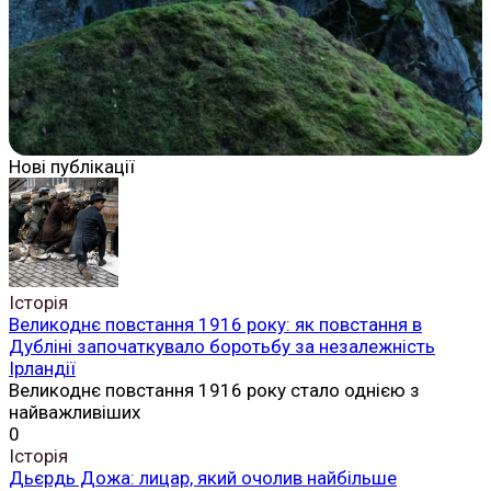
Нові публікації
Історія
Великоднє повстання 1916 року: як повстання в
Дубліні започаткувало боротьбу за незалежність
Ірландії
Великоднє повстання 1916 року стало однією з
найважливіших
0
Історія
Дьєрдь Дожа: лицар, який очолив найбільше