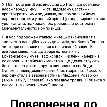
У 1621 році ван Дейк вирушив до Італії, де оселився
насамперед у Генуї — місті, відомому багатими
аристократичними родинами, що замовляли йому
парадні портрети у повний зріст. Ці твори вирізняються
урочистістю, підкресленою розкішшю костюмів і
монументальністю композицій.
Під час подорожей Італією митець ознайомився з
творчістю венеційських художників, особливо Тиціана,
чиї твори справили на нього величезний вплив. В
альбомі малюнків, що зберігається нині у
Британському музеї, зафіксовані численні начерки з
композицій італійських майстрів, що демонструють
його інтерес до кольору та живописної свободи.
Одним із найвідоміших релігійних творів італійського
періоду стала вівтарна картина «Мадонна Розарію»
(1624–1627, Палермо), яка поєднує традиції Рубенса з
елементами венеційської школи.
Повернення до