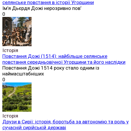
селянське повстання в історії Угорщини
Ім’я Дьєрдя Дожі нерозривно пов’
0
Історія
Повстання Дожі (1514): найбільше селянське
повстання середньовічної Угорщини та його наслідки
Повстання Дожі 1514 року стало одним із
наймасштабніших
0
Історія
Друзи в Сирії: історія, боротьба за автономію та роль у
сучасній сирійській державі