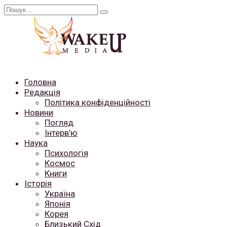
Перейти
Search
до
for:
вмісту
Головна
Редакція
Політика конфіденційності
Новини
Погляд
Інтерв’ю
Наука
Психологія
Космос
Книги
Історія
Україна
Японія
Корея
Близький Схід