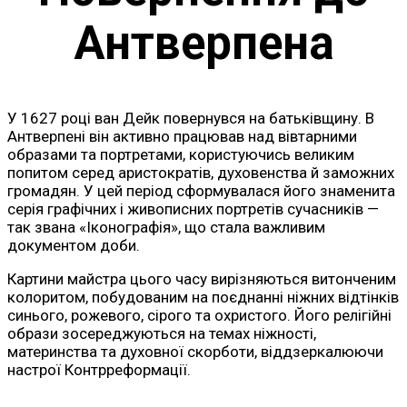
Антверпена
У 1627 році ван Дейк повернувся на батьківщину. В
Антверпені він активно працював над вівтарними
образами та портретами, користуючись великим
попитом серед аристократів, духовенства й заможних
громадян. У цей період сформувалася його знаменита
серія графічних і живописних портретів сучасників —
так звана «Іконографія», що стала важливим
документом доби.
Картини майстра цього часу вирізняються витонченим
колоритом, побудованим на поєднанні ніжних відтінків
синього, рожевого, сірого та охристого. Його релігійні
образи зосереджуються на темах ніжності,
материнства та духовної скорботи, віддзеркалюючи
настрої Контрреформації.