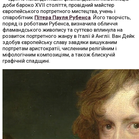
доби бароко XVII століття, провідний майстер
європейського портретного мистецтва, учень і
співробітник
Пітера Пауля Рубенса
. Його творчість,
поряд із роботами Рубенса, визначила обличчя
фламандського живопису та суттєво вплинула на
розвиток портретного жанру в Італії й Англії. Ван Дейк
здобув європейську славу завдяки вишуканим
портретам аристократії, численним релігійним і
міфологічним композиціям, а також блискучій
графічній спадщині.