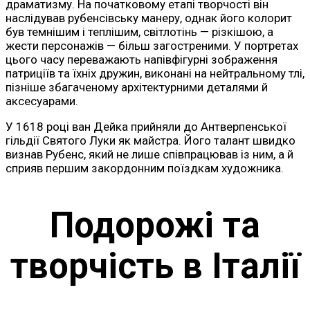
драматизму. На початковому етапі творчості він
наслідував рубенсівську манеру, однак його колорит
був темнішим і теплішим, світлотінь — різкішою, а
жести персонажів — більш загостреними. У портретах
цього часу переважають напівфігурні зображення
патриціїв та їхніх дружин, виконані на нейтральному тлі,
пізніше збагаченому архітектурними деталями й
аксесуарами.
У 1618 році ван Дейка прийняли до Антверпенської
гільдії Святого Луки як майстра. Його талант швидко
визнав Рубенс, який не лише співпрацював із ним, а й
сприяв першим закордонним поїздкам художника.
Подорожі та
творчість в Італії