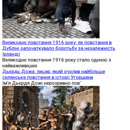
Великоднє повстання 1916 року: як повстання в
Дубліні започаткувало боротьбу за незалежність
Ірландії
Великоднє повстання 1916 року стало однією з
найважливіших
Дьєрдь Дожа: лицар, який очолив найбільше
селянське повстання в історії Угорщини
Ім’я Дьєрдя Дожі нерозривно пов’