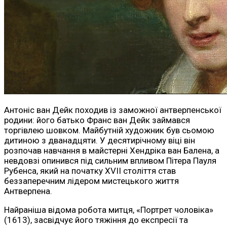
Антоніс ван Дейк походив із заможної антверпенської
родини: його батько Франс ван Дейк займався
торгівлею шовком. Майбутній художник був сьомою
дитиною з дванадцяти. У десятирічному віці він
розпочав навчання в майстерні Хендріка ван Балена, а
невдовзі опинився під сильним впливом Пітера Пауля
Рубенса, який на початку XVII століття став
беззаперечним лідером мистецького життя
Антверпена.
Найраніша відома робота митця, «Портрет чоловіка»
(1613), засвідчує його тяжіння до експресії та