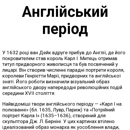
Англійський
період
У 1632 році ван Дейк вдруге прибув до Англії, де його
покровителем став король Карл I. Митець отримав
титул придворного живописця та був посвячений у
лицарі. Він створив численні парадні портрети короля,
королеви Генрієтти Марії, придворних та англійської
знаті. Його роботи визначили візуальний образ
англійського двору напередодні революційних подій
середини XVII століття.
Найвідоміші твори англійського періоду — «Карл I на
полюванні» (бл. 1635, Лувр, Париж) та «Потрійний
портрет Карла I» (1635–1636), створений для
скульптора Дж. Л. Берніні. У цих картинах втілено
ідеалізований образ монарха як уособлення влади,