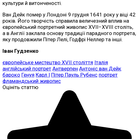
культури й витонченості.
Ван Дейк помер у Лондоні 9 грудня 1641 року у віці 42
років. Його творчість справила величезний вплив на
європейський портретний живопис XVII–XVIII століть,
а в Англії заклала основу традиції парадного портрета,
яку продовжили Пітер Лелі, Годфрі Неллер та інші.
Іван Гудзенко
європейське мистецтво XVII століття
Італія
англійський портрет
Антверпен
Антоніс ван Дейк
бароко
Генуя
Карл I
Пітер Пауль Рубенс
портрет
фламандський живопис
Оцініть статтю