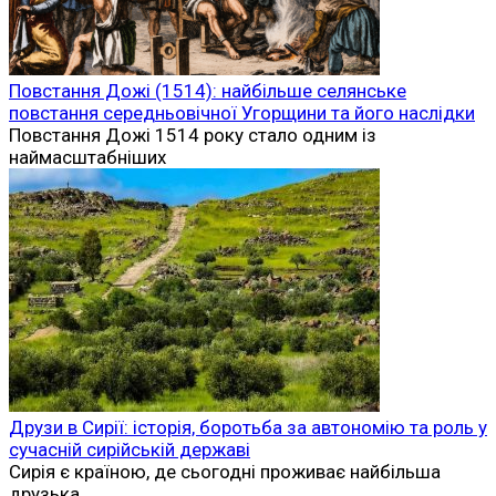
Повстання Дожі (1514): найбільше селянське
повстання середньовічної Угорщини та його наслідки
Повстання Дожі 1514 року стало одним із
наймасштабніших
Друзи в Сирії: історія, боротьба за автономію та роль у
сучасній сирійській державі
Сирія є країною, де сьогодні проживає найбільша
друзька