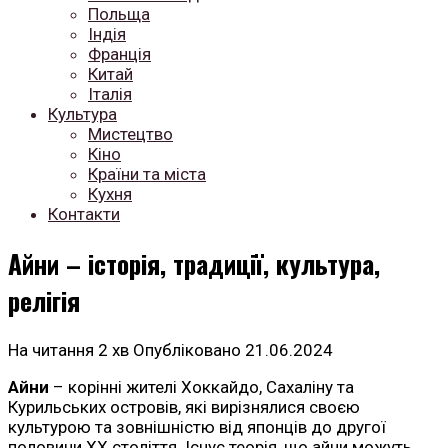
Польща
Індія
Франція
Китай
Італія
Культура
Мистецтво
Кіно
Країни та міста
Кухня
Контакти
Айни – історія, традиції, культура,
релігія
На читання
2 хв
Опубліковано
21.06.2024
Айни
– корінні жителі Хоккайдо, Сахаліну та
Курильських островів, які вирізнялися своєю
культурою та зовнішністю від японців до другої
половини XX століття. Існує теорія, що айни можуть