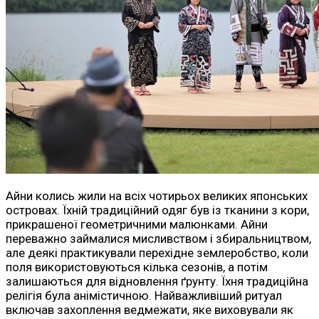
Айни колись жили на всіх чотирьох великих японських
островах. Їхній традиційний одяг був із тканини з кори,
прикрашеної геометричними малюнками. Айни
переважно займалися мисливством і збиральництвом,
але деякі практикували перехідне землеробство, коли
поля використовуються кілька сезонів, а потім
залишаються для відновлення ґрунту. Їхня традиційна
релігія була анімістичною. Найважливіший ритуал
включав захоплення ведмежати, яке виховували як