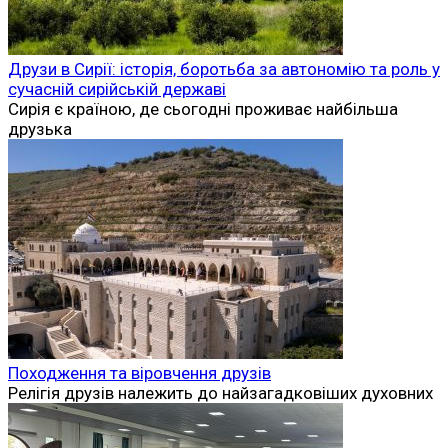
Друзи в Сирії: історія, боротьба за автономію та роль у
сучасній сирійській державі
Сирія є країною, де сьогодні проживає найбільша
друзька
Походження та віровчення друзів
Релігія друзів належить до найзагадковіших духовних