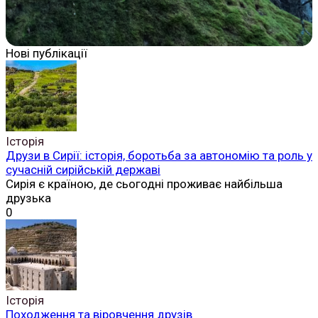
Нові публікації
Історія
Друзи в Сирії: історія, боротьба за автономію та роль у
сучасній сирійській державі
Сирія є країною, де сьогодні проживає найбільша
друзька
0
Історія
Походження та віровчення друзів