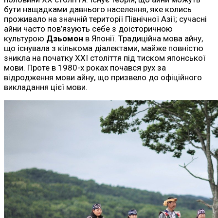
бути нащадками давнього населення, яке колись
проживало на значній території Північної Азії; сучасні
айни часто пов’язують себе з доісторичною
культурою
Дзьомон
в Японії. Традиційна мова айну,
що існувала з кількома діалектами, майже повністю
зникла на початку XXI століття під тиском японської
мови. Проте в 1980-х роках почався рух за
відродження мови айну, що призвело до офіційного
викладання цієї мови.