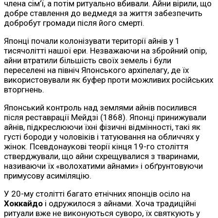
члена сім’ї, а потім ритуально вбивали. Айни вірили, що
добре ставлення до ведмедя за життя забезпечить
добробут громади після його смерті.
Японці почали колонізувати території айнів у 1
тисячолітті нашої ери. Незважаючи на збройний опір,
айни втратили більшість своїх земель і були
переселені на північ Японського архіпелагу, де їх
використовували як буфер проти можливих російських
вторгнень.
Японський контроль над землями айнів посилився
після реставрації Мейдзі (1868). Японці принижували
айнів, підкреслюючи їхні фізичні відмінності, такі як
густі бороди у чоловіків і татуювання на обличчях у
жінок. Псевдонаукові теорії кінця 19-го століття
стверджували, що айни схрещувалися з тваринами,
називаючи їх «волохатими айнами» і обґрунтовуючи
примусову асиміляцію.
У 20-му столітті багато етнічних японців осіло на
Хоккайдо
і одружилося з айнами. Хоча традиційні
ритуали вже не виконуються суворо, їх святкують у