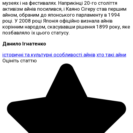
музеях і на фестивалях. Наприкінці 20-го століття
активізм айнів посилився, і Каяно Сігеру став першим
айном, обраним до японського парламенту в 1994
році. У 2008 році Японія офіційно визнала айнів
корінним народом, скасувавши рішення 1899 року, яке
позбавляло їх цього статусу.
Данило Ігнатенко
історичні та культурні особливості айнів
хто такі айни
Оцініть статтю