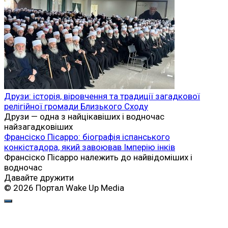
Друзи: історія, віровчення та традиції загадкової
релігійної громади Близького Сходу
Друзи — одна з найцікавіших і водночас
найзагадковіших
Франсіско Пісарро: біографія іспанського
конкістадора, який завоював Імперію інків
Франсіско Пісарро належить до найвідоміших і
водночас
Давайте дружити
© 2026 Портал Wake Up Media