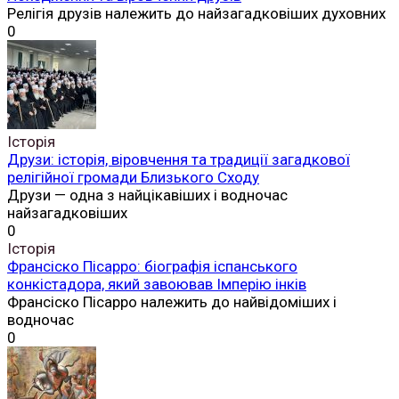
Релігія друзів належить до найзагадковіших духовних
0
Історія
Друзи: історія, віровчення та традиції загадкової
релігійної громади Близького Сходу
Друзи — одна з найцікавіших і водночас
найзагадковіших
0
Історія
Франсіско Пісарро: біографія іспанського
конкістадора, який завоював Імперію інків
Франсіско Пісарро належить до найвідоміших і
водночас
0