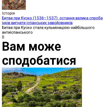
Історія
Битва при Куско (1536–1537): остання велика спроба
інків вигнати іспанських завойовників
Битва при Куско стала кульмінацією найбільшого
антиіспанського
0
Вам може
сподобатися