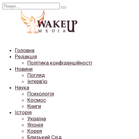
Перейти
Search
до
for:
вмісту
Головна
Редакція
Політика конфіденційності
Новини
Погляд
Інтерв’ю
Наука
Психологія
Космос
Книги
Історія
Україна
Японія
Корея
Близький Схід