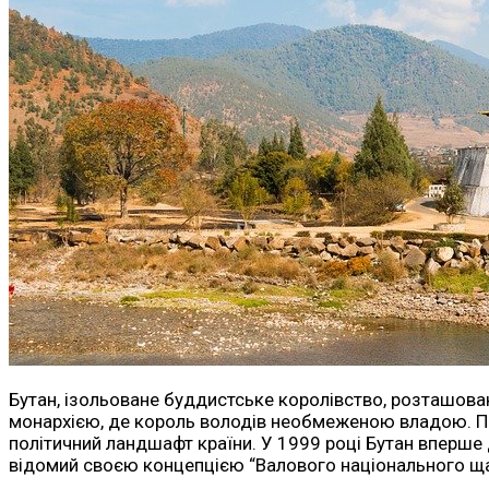
Бутан, ізольоване буддистське королівство, розташован
монархією, де король володів необмеженою владою. Про
політичний ландшафт країни. У 1999 році Бутан вперше д
відомий своєю концепцією “Валового національного щас