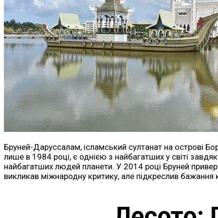
Бруней-Даруссалам, ісламський султанат на острові Бор
лише в 1984 році, є однією з найбагатших у світі завдя
найбагатших людей планети. У 2014 році Бруней привер
викликав міжнародну критику, але підкреслив бажання кр
Лесото: 