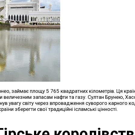
нео, займає площу 5 765 квадратних кілометрів. Ця країн
ки величезним запасам нафти та газу. Султан Брунею, Хас
нув увагу світу через впровадження суворого карного ко
аїни зберегти свої традиційні ісламські цінності.
Гірське королівст