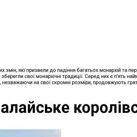
их змін, які призвели до падіння багатьох монархій та пе
 зберегли свої монархічні традиції. Серед них є п’ять н
 незважаючи на свої скромні розміри, продовжують грати 
малайське королів