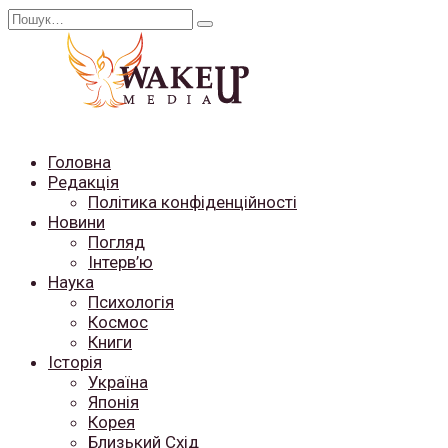
Перейти
Search
до
for:
вмісту
Головна
Редакція
Політика конфіденційності
Новини
Погляд
Інтерв’ю
Наука
Психологія
Космос
Книги
Історія
Україна
Японія
Корея
Близький Схід