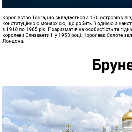
Королівство Тонга, що складається з 170 островів у пів
конституційною монархією, що робить її однією з найста
з 1918 по 1965 рік. Її харизматична особистість та гідн
королеви Єлизавети II у 1953 році. Королева Салоте зал
Лондона.
Бруне