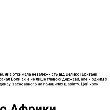
а, яка отримала незалежність від Великої Британії
санал Болкіах, є не лише главою держави, але й одним з
дексу, заснованого на принципах шаріату. Цей крок
во Африки