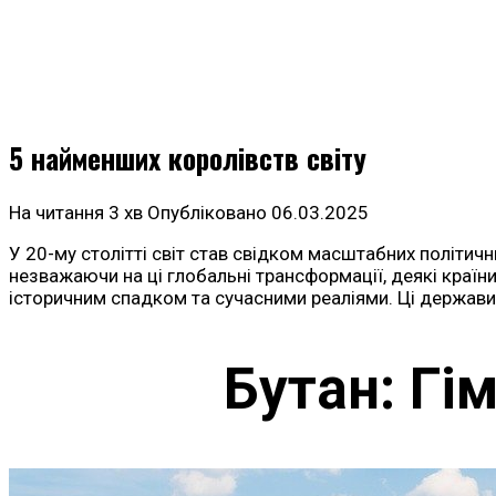
5 найменших королівств світу
На читання
3 хв
Опубліковано
06.03.2025
У 20-му столітті світ став свідком масштабних політичн
незважаючи на ці глобальні трансформації, деякі країни
історичним спадком та сучасними реаліями. Ці держави,
Бутан: Гі