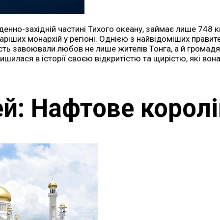
денно-західній частині Тихого океану, займає лише 748 к
ріших монархій у регіоні. Однією з найвідоміших правите
ість завоювали любов не лише жителів Тонга, а й громадян 
ишилася в історії своєю відкритістю та щирістю, які вон
й: Нафтове корол