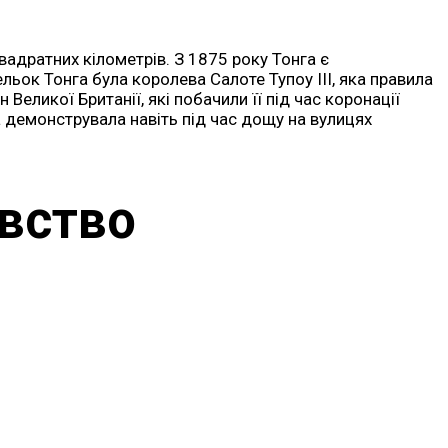
вадратних кілометрів. З 1875 року Тонга є
льок Тонга була королева Салоте Тупоу III, яка правила
Великої Британії, які побачили її під час коронації
а демонструвала навіть під час дощу на вулицях
івство