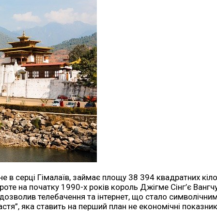
е в серці Гімалаїв, займає площу 38 394 квадратних кіл
те на початку 1990-х років король Джігме Сінг’є Вангчу
озволив телебачення та інтернет, що стало символічним к
тя”, яка ставить на перший план не економічні показник