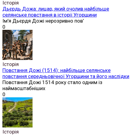
Історія
Дьєрдь Дожа: лицар, який очолив найбільше
селянське повстання в історії Угорщини
Ім’я Дьєрдя Дожі нерозривно пов’
0
Історія
Повстання Дожі (1514): найбільше селянське
повстання середньовічної Угорщини та його наслідки
Повстання Дожі 1514 року стало одним із
наймасштабніших
0
Історія