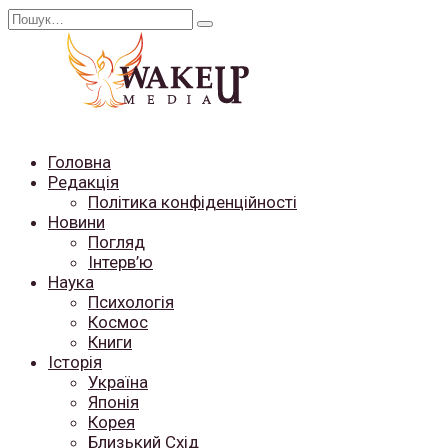
Перейти
Search
до
for:
вмісту
Головна
Редакція
Політика конфіденційності
Новини
Погляд
Інтерв’ю
Наука
Психологія
Космос
Книги
Історія
Україна
Японія
Корея
Близький Схід