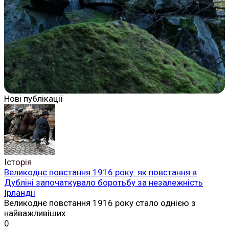
Нові публікації
Історія
Великоднє повстання 1916 року: як повстання в
Дубліні започаткувало боротьбу за незалежність
Ірландії
Великоднє повстання 1916 року стало однією з
найважливіших
0