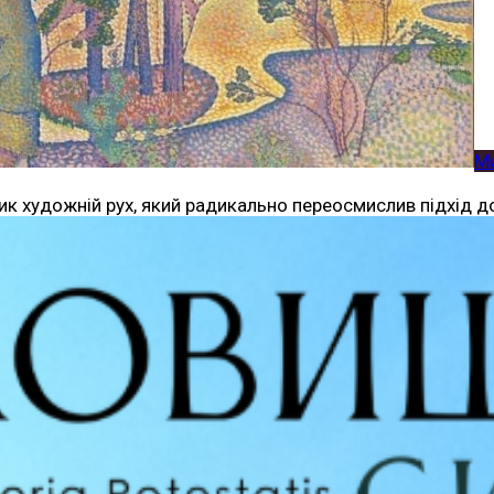
М
ик художній рух, який радикально переосмислив підхід д