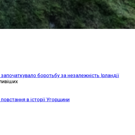
 започаткувало боротьбу за незалежність Ірландії
ливіших
повстання в історії Угорщини