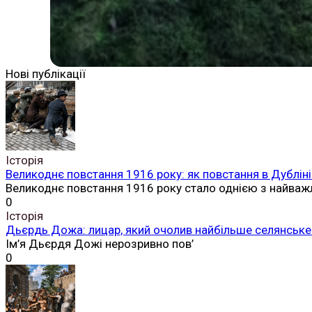
Нові публікації
Історія
Великоднє повстання 1916 року: як повстання в Дубліні
Великоднє повстання 1916 року стало однією з найваж
0
Історія
Дьєрдь Дожа: лицар, який очолив найбільше селянське 
Ім’я Дьєрдя Дожі нерозривно пов’
0