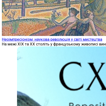
Неоімпресіонізм: наукова революція у світі мистецтва
На межі XIX та XX століть у французькому живописі вин