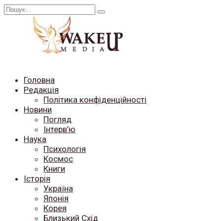
Перейти
Search
до
for:
вмісту
Головна
Редакція
Політика конфіденційності
Новини
Погляд
Інтерв’ю
Наука
Психологія
Космос
Книги
Історія
Україна
Японія
Корея
Близький Схід