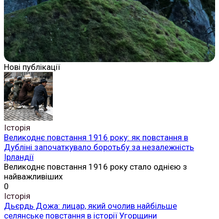
Нові публікації
Історія
Великоднє повстання 1916 року: як повстання в
Дубліні започаткувало боротьбу за незалежність
Ірландії
Великоднє повстання 1916 року стало однією з
найважливіших
0
Історія
Дьєрдь Дожа: лицар, який очолив найбільше
селянське повстання в історії Угорщини