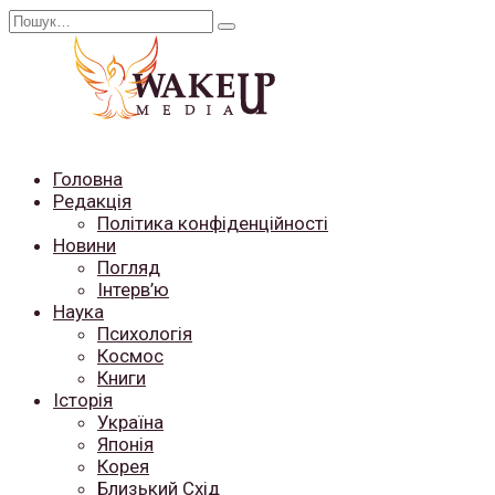
Перейти
Search
до
for:
вмісту
Головна
Редакція
Політика конфіденційності
Новини
Погляд
Інтерв’ю
Наука
Психологія
Космос
Книги
Історія
Україна
Японія
Корея
Близький Схід