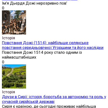
Ім’я Дьєрдя Дожі нерозривно пов’
0
Історія
Повстання Дожі (1514): найбільше селянське
повстання середньовічної Угорщини та його наслідки
Повстання Дожі 1514 року стало одним із
наймасштабніших
0
Історія
Друзи в Сирії: історія, боротьба за автономію та роль у
сучасній сирійській державі
Сирія є країною, де сьогодні проживає найбільша