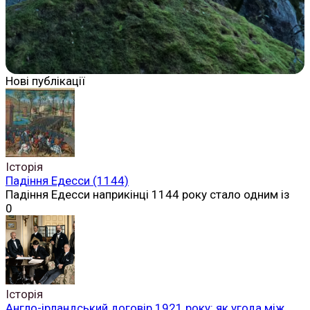
Нові публікації
Історія
Падіння Едесси (1144)
Падіння Едесси наприкінці 1144 року стало одним із
0
Історія
Англо-ірландський договір 1921 року: як угода між