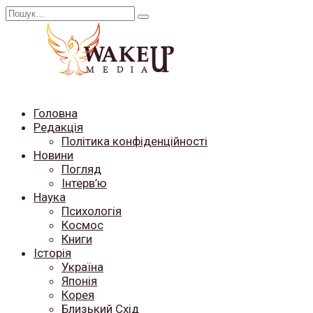
Перейти
Search
до
for:
вмісту
Головна
Редакція
Політика конфіденційності
Новини
Погляд
Інтерв’ю
Наука
Психологія
Космос
Книги
Історія
Україна
Японія
Корея
Близький Схід