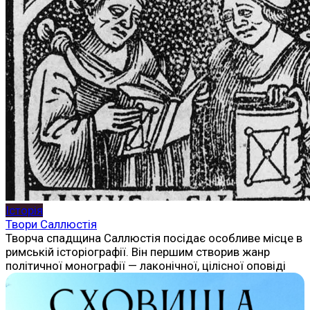
Історія
Твори Саллюстія
Творча спадщина Саллюстія посідає особливе місце в
римській історіографії. Він першим створив жанр
політичної монографії — лаконічної, цілісної оповіді