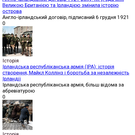
Великою Британією та Ірландією змінила історію
острова
Англо-ірландський договір, підписаний 6 грудня 1921
0
Історія
Ірландська республіканська армія (ІРА): історія
створення, Майкл Коллінз і боротьба за незалежність
Ірландії
Ірландська республіканська армія, більш відома за
абревіатурою
0
Історія