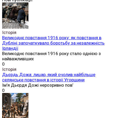
Історія
Великоднє повстання 1916 року: як повстання в
Дубліні започаткувало боротьбу за незалежність
Ірландії
Великоднє повстання 1916 року стало однією з
найважливіших
0
Історія
Дьєрдь Дожа: лицар, який очолив найбільше
селянське повстання в історії Угорщини
Ім’я Дьєрдя Дожі нерозривно пов’
0