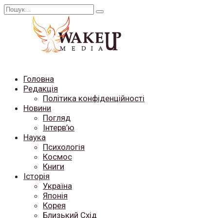
Перейти
Search
до
for:
вмісту
Головна
Редакція
Політика конфіденційності
Новини
Погляд
Інтерв’ю
Наука
Психологія
Космос
Книги
Історія
Україна
Японія
Корея
Близький Схід