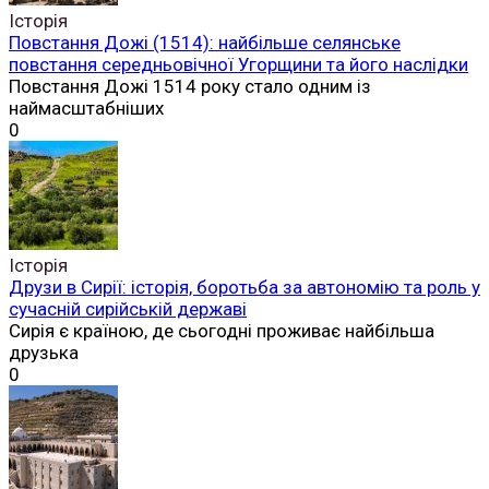
Історія
Повстання Дожі (1514): найбільше селянське
повстання середньовічної Угорщини та його наслідки
Повстання Дожі 1514 року стало одним із
наймасштабніших
0
Історія
Друзи в Сирії: історія, боротьба за автономію та роль у
сучасній сирійській державі
Сирія є країною, де сьогодні проживає найбільша
друзька
0