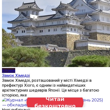
Історія
Замок Хімедзі
Замок Хімедзі, розташований у місті Хімедзі в
префектурі Хіого, є одним із найвидатніших
архітектурних шедеврів Японії. Це місце з багатою
історією, яке
Читай
безкоштовно
Нові публікації