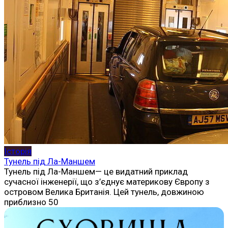
Історія
Тунель під Ла-Маншем
Тунель під Ла-Маншем— це видатний приклад
сучасної інженерії, що з’єднує материкову Європу з
островом Велика Британія. Цей тунель, довжиною
приблизно 50