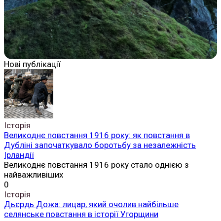
Нові публікації
Історія
Великоднє повстання 1916 року: як повстання в
Дубліні започаткувало боротьбу за незалежність
Ірландії
Великоднє повстання 1916 року стало однією з
найважливіших
0
Історія
Дьєрдь Дожа: лицар, який очолив найбільше
селянське повстання в історії Угорщини