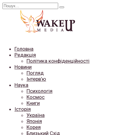
Перейти
Search
до
for:
вмісту
Головна
Редакція
Політика конфіденційності
Новини
Погляд
Інтерв’ю
Наука
Психологія
Космос
Книги
Історія
Україна
Японія
Корея
Близький Схід