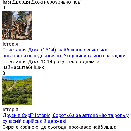
Ім’я Дьєрдя Дожі нерозривно пов’
0
Історія
Повстання Дожі (1514): найбільше селянське
повстання середньовічної Угорщини та його наслідки
Повстання Дожі 1514 року стало одним із
наймасштабніших
0
Історія
Друзи в Сирії: історія, боротьба за автономію та роль у
сучасній сирійській державі
Сирія є країною, де сьогодні проживає найбільша