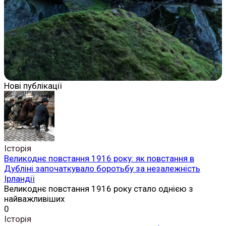
Нові публікації
Історія
Великоднє повстання 1916 року: як повстання в
Дубліні започаткувало боротьбу за незалежність
Ірландії
Великоднє повстання 1916 року стало однією з
найважливіших
0
Історія