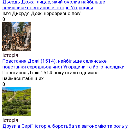
Дьєрдь Дожа: лицар, який очолив найбільше
селянське повстання в історії Угорщини
Ім’я Дьєрдя Дожі нерозривно пов’
0
Історія
Повстання Дожі (1514): найбільше селянське
повстання середньовічної Угорщини та його наслідки
Повстання Дожі 1514 року стало одним із
наймасштабніших
0
Історія
Друзи в Сирії: історія, боротьба за автономію та роль у