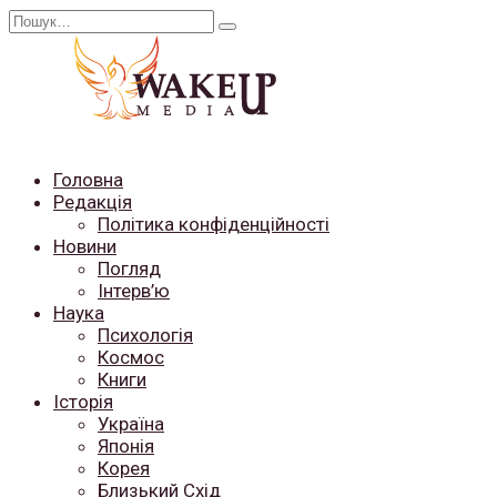
Перейти
Search
до
for:
вмісту
Головна
Редакція
Політика конфіденційності
Новини
Погляд
Інтерв’ю
Наука
Психологія
Космос
Книги
Історія
Україна
Японія
Корея
Близький Схід