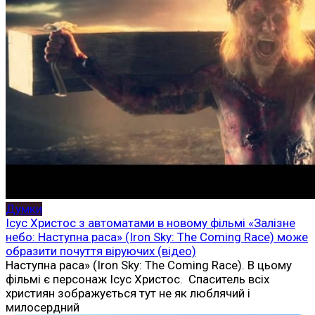
Думки
Ісус Христос з автоматами в новому фільмі «Залізне
небо: Наступна раса» (Iron Sky: The Coming Race) може
образити почуття віруючих (відео)
Наступна раса» (Iron Sky: The Coming Race). В цьому
фільмі є персонаж Ісус Христос. Спаситель всіх
християн зображується тут не як люблячий і
милосердний