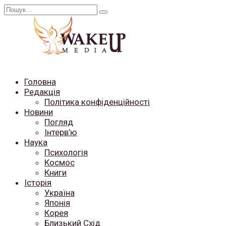
Перейти
Search
до
for:
вмісту
Головна
Редакція
Політика конфіденційності
Новини
Погляд
Інтерв’ю
Наука
Психологія
Космос
Книги
Історія
Україна
Японія
Корея
Близький Схід