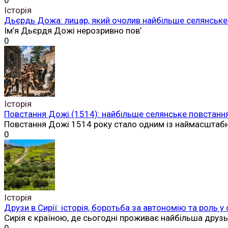
0
Історія
Дьєрдь Дожа: лицар, який очолив найбільше селянське 
Ім’я Дьєрдя Дожі нерозривно пов’
0
Історія
Повстання Дожі (1514): найбільше селянське повстання
Повстання Дожі 1514 року стало одним із наймасштаб
0
Історія
Друзи в Сирії: історія, боротьба за автономію та роль у
Сирія є країною, де сьогодні проживає найбільша друз