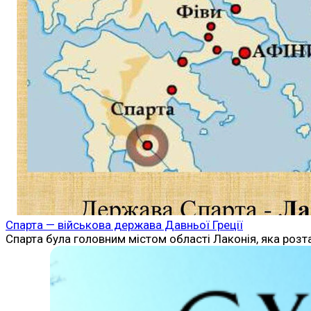
Спарта — військова держава Давньої Греції
Спарта була головним містом області Лаконія, яка розт