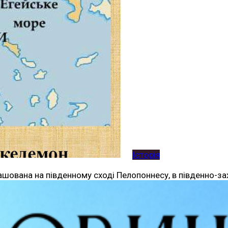
Історія
ашована на південному сході Пелопоннесу, в південно-зах