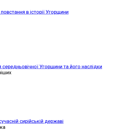
повстання в історії Угорщини
 середньовічної Угорщини та його наслідки
ніших
 сучасній сирійській державі
ька