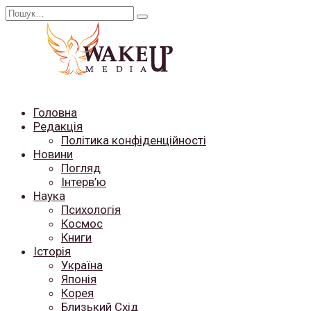
Перейти
Search
до
for:
вмісту
Головна
Редакція
Політика конфіденційності
Новини
Погляд
Інтерв’ю
Наука
Психологія
Космос
Книги
Історія
Україна
Японія
Корея
Близький Схід