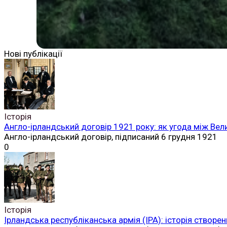
Нові публікації
Історія
Англо-ірландський договір 1921 року: як угода між Вел
Англо-ірландський договір, підписаний 6 грудня 1921
0
Історія
Ірландська республіканська армія (ІРА): історія створен