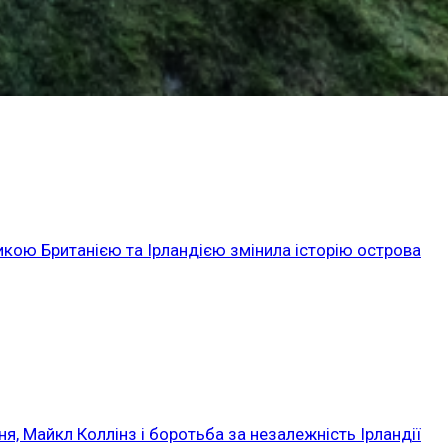
икою Британією та Ірландією змінила історію острова
ня, Майкл Коллінз і боротьба за незалежність Ірландії