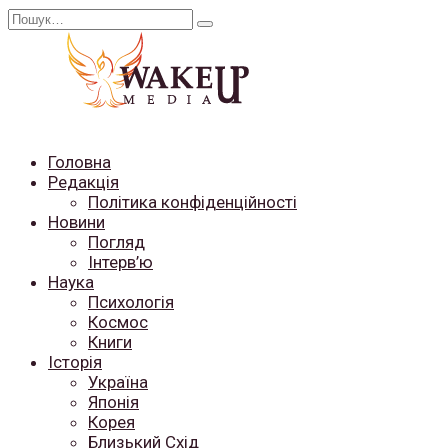
Перейти
Search
до
for:
вмісту
Головна
Редакція
Політика конфіденційності
Новини
Погляд
Інтерв’ю
Наука
Психологія
Космос
Книги
Історія
Україна
Японія
Корея
Близький Схід