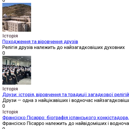
0
Історія
Походження та віровчення друзів
Релігія друзів належить до найзагадковіших духовних
0
Історія
Друзи: історія, віровчення та традиції загадкової реліг
Друзи — одна з найцікавіших і водночас найзагадковіш
0
Історія
Франсіско Пісарро: біографія іспанського конкістадора,
Франсіско Пісарро належить до найвідоміших і водноч