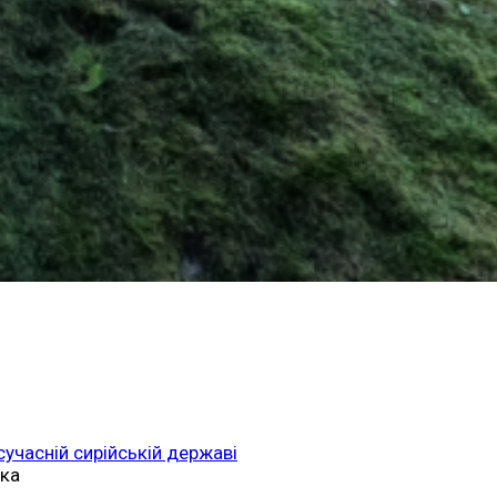
 сучасній сирійській державі
ька