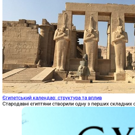
Єгипетський календар: структура та вплив
Стародавні єгиптяни створили одну з перших складних с