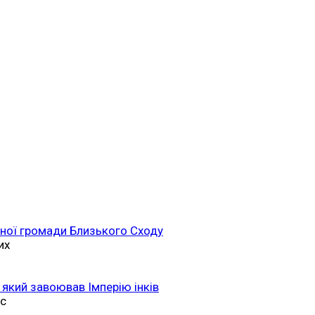
ійної громади Близького Сходу
их
 який завоював Імперію інків
ас