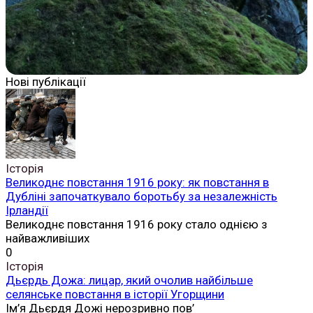
Нові публікації
Історія
Великоднє повстання 1916 року: як повстання в
Дубліні започаткувало боротьбу за незалежність
Ірландії
Великоднє повстання 1916 року стало однією з
найважливіших
0
Історія
Дьєрдь Дожа: лицар, який очолив найбільше
селянське повстання в історії Угорщини
Ім’я Дьєрдя Дожі нерозривно пов’