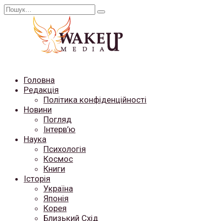
Перейти
Search
до
for:
вмісту
Головна
Редакція
Політика конфіденційності
Новини
Погляд
Інтерв’ю
Наука
Психологія
Космос
Книги
Історія
Україна
Японія
Корея
Близький Схід