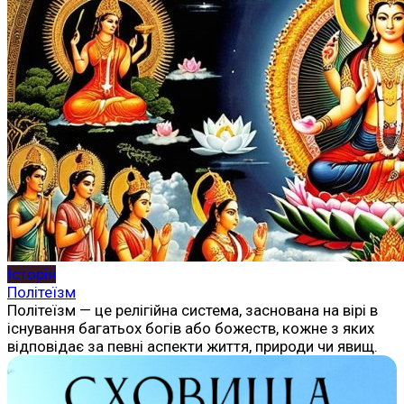
Історія
Політеїзм
Політеїзм — це релігійна система, заснована на вірі в
існування багатьох богів або божеств, кожне з яких
відповідає за певні аспекти життя, природи чи явищ.