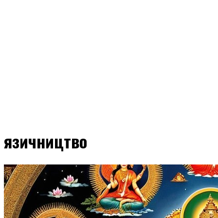
язичництво