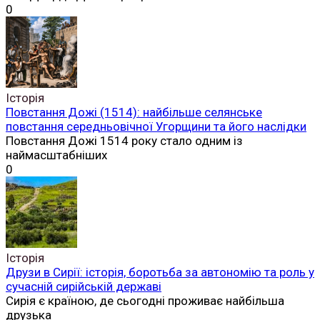
0
Історія
Повстання Дожі (1514): найбільше селянське
повстання середньовічної Угорщини та його наслідки
Повстання Дожі 1514 року стало одним із
наймасштабніших
0
Історія
Друзи в Сирії: історія, боротьба за автономію та роль у
сучасній сирійській державі
Сирія є країною, де сьогодні проживає найбільша
друзька