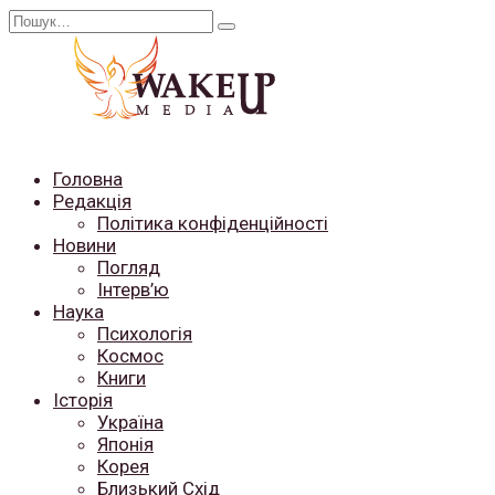
Перейти
Search
до
for:
вмісту
Головна
Редакція
Політика конфіденційності
Новини
Погляд
Інтерв’ю
Наука
Психологія
Космос
Книги
Історія
Україна
Японія
Корея
Близький Схід