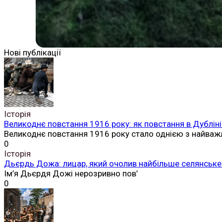
Нові публікації
Історія
Великоднє повстання 1916 року: як повстання в Дубліні
Великоднє повстання 1916 року стало однією з найваж
0
Історія
Дьєрдь Дожа: лицар, який очолив найбільше селянське 
Ім’я Дьєрдя Дожі нерозривно пов’
0