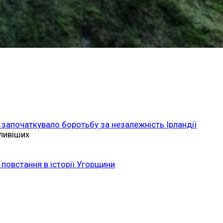
 започаткувало боротьбу за незалежність Ірландії
ливіших
повстання в історії Угорщини