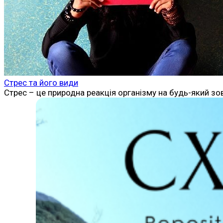
Стрес та його види
Стрес – це природна реакція організму на будь-який зов