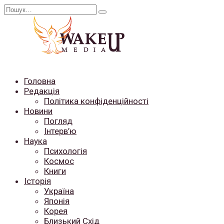
Перейти
Search
до
for:
вмісту
Головна
Редакція
Політика конфіденційності
Новини
Погляд
Інтерв’ю
Наука
Психологія
Космос
Книги
Історія
Україна
Японія
Корея
Близький Схід