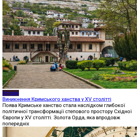
Історія
Виникнення Кримського ханства у XV столітті
Поява Кримське ханство стала наслідком глибокої
політичної трансформації степового простору Східної
Європи у XV столітті. Золота Орда, яка впродовж
попередніх