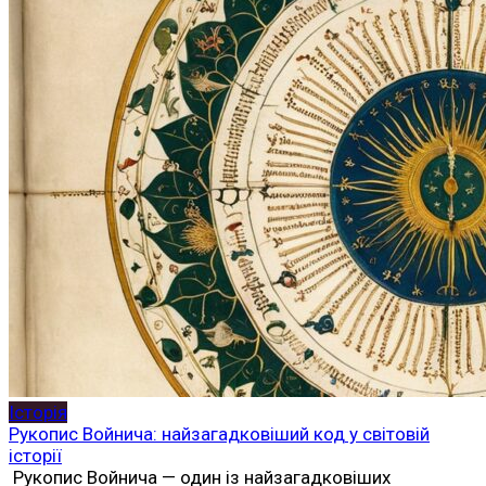
Історія
Рукопис Войнича: найзагадковіший код у світовій
історії
Рукопис Войнича — один із найзагадковіших