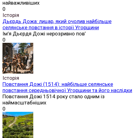
найважливіших
0
Історія
Дьєрдь Дожа: лицар, який очолив найбільше
селянське повстання в історії Угорщини
Ім’я Дьєрдя Дожі нерозривно пов’
0
Історія
Повстання Дожі (1514): найбільше селянське
повстання середньовічної Угорщини та його наслідки
Повстання Дожі 1514 року стало одним із
наймасштабніших
0