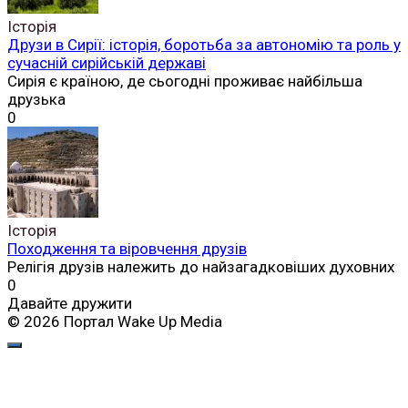
Історія
Друзи в Сирії: історія, боротьба за автономію та роль у
сучасній сирійській державі
Сирія є країною, де сьогодні проживає найбільша
друзька
0
Історія
Походження та віровчення друзів
Релігія друзів належить до найзагадковіших духовних
0
Давайте дружити
© 2026 Портал Wake Up Media