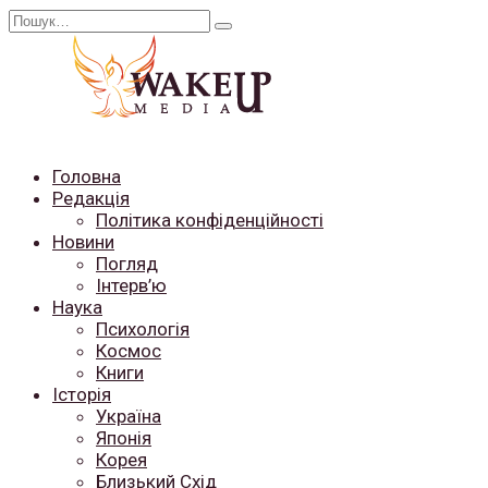
Перейти
Search
до
for:
вмісту
Головна
Редакція
Політика конфіденційності
Новини
Погляд
Інтерв’ю
Наука
Психологія
Космос
Книги
Історія
Україна
Японія
Корея
Близький Схід