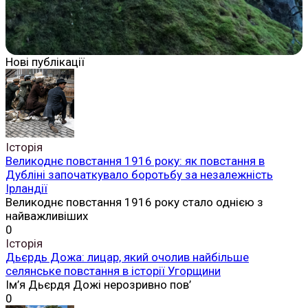
Нові публікації
Історія
Великоднє повстання 1916 року: як повстання в
Дубліні започаткувало боротьбу за незалежність
Ірландії
Великоднє повстання 1916 року стало однією з
найважливіших
0
Історія
Дьєрдь Дожа: лицар, який очолив найбільше
селянське повстання в історії Угорщини
Ім’я Дьєрдя Дожі нерозривно пов’
0