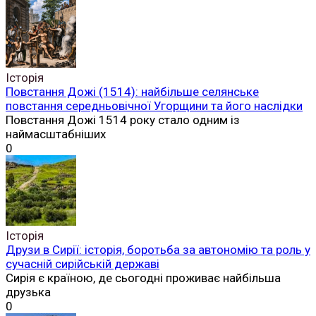
Історія
Повстання Дожі (1514): найбільше селянське
повстання середньовічної Угорщини та його наслідки
Повстання Дожі 1514 року стало одним із
наймасштабніших
0
Історія
Друзи в Сирії: історія, боротьба за автономію та роль у
сучасній сирійській державі
Сирія є країною, де сьогодні проживає найбільша
друзька
0