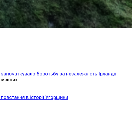
 започаткувало боротьбу за незалежність Ірландії
ливіших
повстання в історії Угорщини