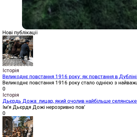
Нові публікації
Історія
Великоднє повстання 1916 року: як повстання в Дубліні
Великоднє повстання 1916 року стало однією з найваж
0
Історія
Дьєрдь Дожа: лицар, який очолив найбільше селянське 
Ім’я Дьєрдя Дожі нерозривно пов’
0