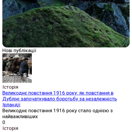
Нові публікації
Історія
Великоднє повстання 1916 року: як повстання в
Дубліні започаткувало боротьбу за незалежність
Ірландії
Великоднє повстання 1916 року стало однією з
найважливіших
0
Історія