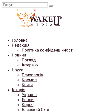
Перейти
Search
до
for:
вмісту
Головна
Редакція
Політика конфіденційності
Новини
Погляд
Інтерв’ю
Наука
Психологія
Космос
Книги
Історія
Україна
Японія
Корея
Близький Схід