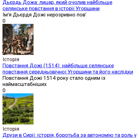
Дьєрдь Дожа: лицар, який очолив найбільше
селянське повстання в історії Угорщини
Ім’я Дьєрдя Дожі нерозривно пов’
0
Історія
Повстання Дожі (1514): найбільше селянське
повстання середньовічної Угорщини та його наслідки
Повстання Дожі 1514 року стало одним із
наймасштабніших
0
Історія
Друзи в Сирії: історія, боротьба за автономію та роль у