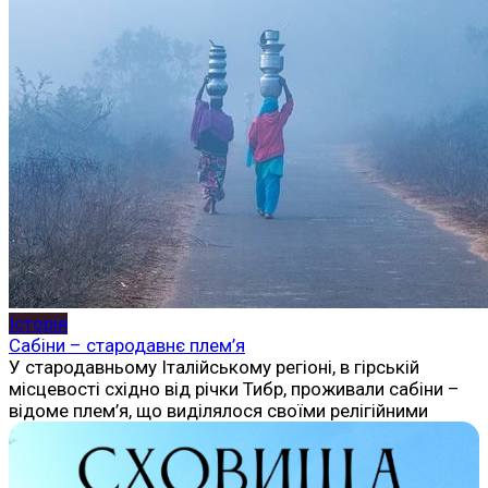
Історія
Сабіни – стародавнє плем’я
У стародавньому Італійському регіоні, в гірській
місцевості східно від річки Тибр, проживали сабіни –
відоме плем’я, що виділялося своїми релігійними