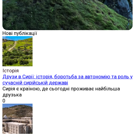
Нові публікації
Історія
Друзи в Сирії: історія, боротьба за автономію та роль у
сучасній сирійській державі
Сирія є країною, де сьогодні проживає найбільша
друзька
0