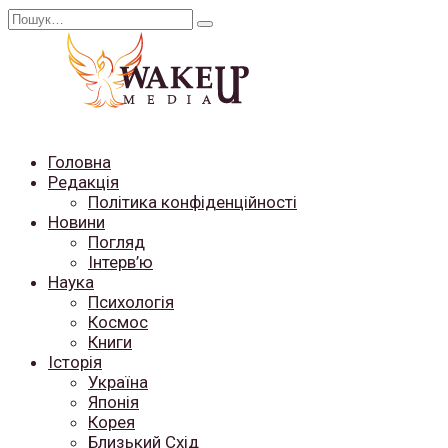
Перейти
Search
до
for:
вмісту
Головна
Редакція
Політика конфіденційності
Новини
Погляд
Інтерв’ю
Наука
Психологія
Космос
Книги
Історія
Україна
Японія
Корея
Близький Схід