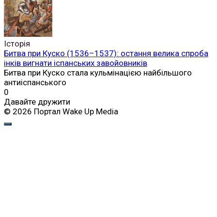
Історія
Битва при Куско (1536–1537): остання велика спроба
інків вигнати іспанських завойовників
Битва при Куско стала кульмінацією найбільшого
антиіспанського
0
Давайте дружити
© 2026 Портал Wake Up Media