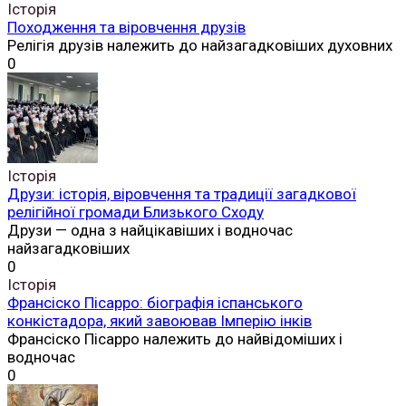
Історія
Походження та віровчення друзів
Релігія друзів належить до найзагадковіших духовних
0
Історія
Друзи: історія, віровчення та традиції загадкової
релігійної громади Близького Сходу
Друзи — одна з найцікавіших і водночас
найзагадковіших
0
Історія
Франсіско Пісарро: біографія іспанського
конкістадора, який завоював Імперію інків
Франсіско Пісарро належить до найвідоміших і
водночас
0