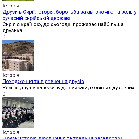
Історія
Друзи в Сирії: історія, боротьба за автономію та роль у
сучасній сирійській державі
Сирія є країною, де сьогодні проживає найбільша
друзька
0
Історія
Походження та віровчення друзів
Релігія друзів належить до найзагадковіших духовних
0
Історія
Друзи: історія, віровчення та традиції загадкової