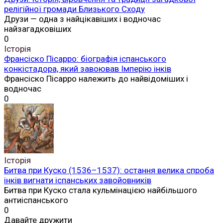
релігійної громади Близького Сходу
Друзи — одна з найцікавіших і водночас
найзагадковіших
0
Історія
Франсіско Пісарро: біографія іспанського
конкістадора, який завоював Імперію інків
Франсіско Пісарро належить до найвідоміших і
водночас
0
Історія
Битва при Куско (1536–1537): остання велика спроба
інків вигнати іспанських завойовників
Битва при Куско стала кульмінацією найбільшого
антиіспанського
0
Давайте дружити