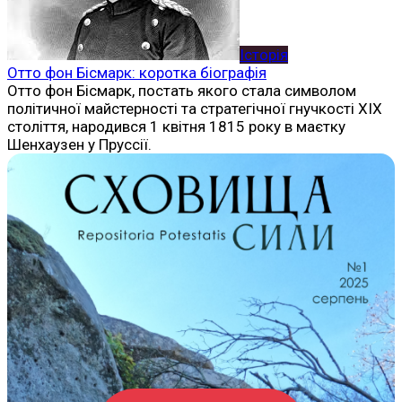
Історія
Отто фон Бісмарк: коротка біографія
Отто фон Бісмарк, постать якого стала символом
політичної майстерності та стратегічної гнучкості XIX
століття, народився 1 квітня 1815 року в маєтку
Шенхаузен у Пруссії.