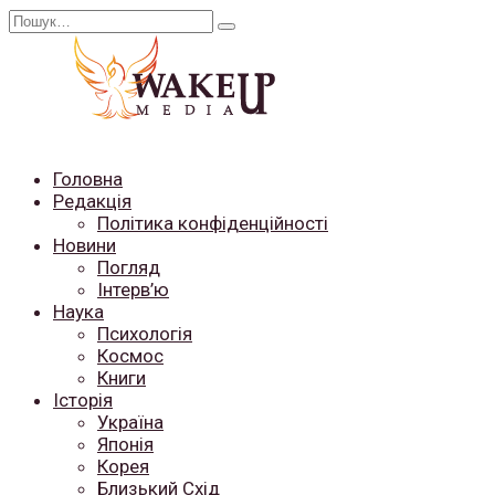
Перейти
Search
до
for:
вмісту
Головна
Редакція
Політика конфіденційності
Новини
Погляд
Інтерв’ю
Наука
Психологія
Космос
Книги
Історія
Україна
Японія
Корея
Близький Схід