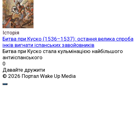
Історія
Битва при Куско (1536–1537): остання велика спроба
інків вигнати іспанських завойовників
Битва при Куско стала кульмінацією найбільшого
антиіспанського
0
Давайте дружити
© 2026 Портал Wake Up Media