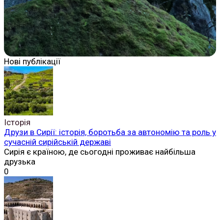
Нові публікації
Історія
Друзи в Сирії: історія, боротьба за автономію та роль у
сучасній сирійській державі
Сирія є країною, де сьогодні проживає найбільша
друзька
0