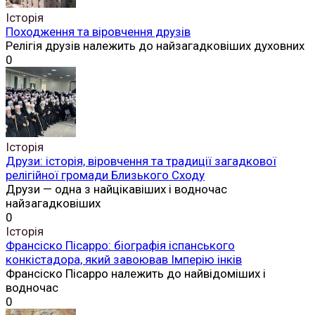
Історія
Походження та віровчення друзів
Релігія друзів належить до найзагадковіших духовних
0
Історія
Друзи: історія, віровчення та традиції загадкової
релігійної громади Близького Сходу
Друзи — одна з найцікавіших і водночас
найзагадковіших
0
Історія
Франсіско Пісарро: біографія іспанського
конкістадора, який завоював Імперію інків
Франсіско Пісарро належить до найвідоміших і
водночас
0