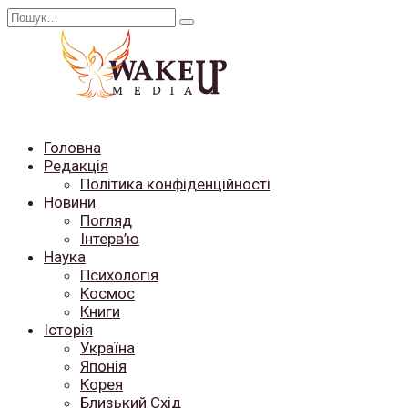
Перейти
Search
до
for:
вмісту
Головна
Редакція
Політика конфіденційності
Новини
Погляд
Інтерв’ю
Наука
Психологія
Космос
Книги
Історія
Україна
Японія
Корея
Близький Схід