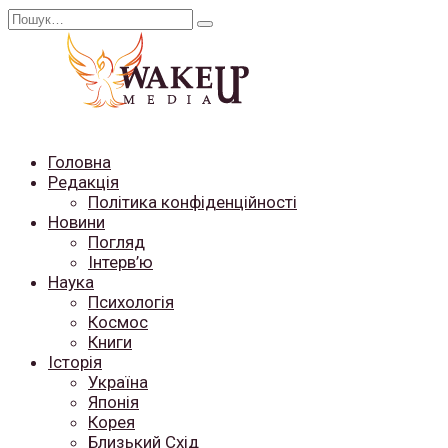
Перейти
Search
до
for:
вмісту
Головна
Редакція
Політика конфіденційності
Новини
Погляд
Інтерв’ю
Наука
Психологія
Космос
Книги
Історія
Україна
Японія
Корея
Близький Схід