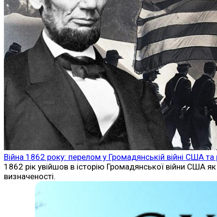
Війна 1862 року: перелом у Громадянській війні США та
1862 рік увійшов в історію Громадянської війни США як 
визначеності.