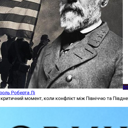
Іс
 роль Роберта Лі
критичний момент, коли конфлікт між Північчю та Півднем