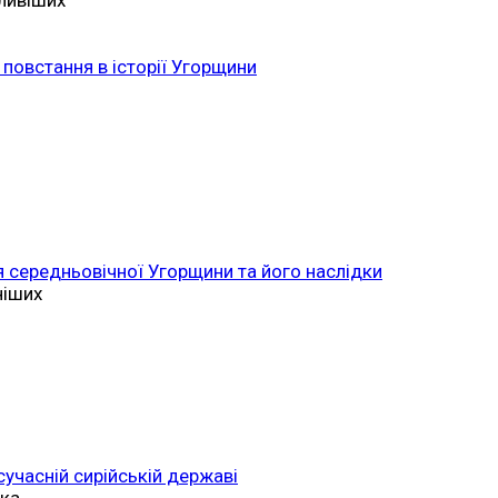
ливіших
повстання в історії Угорщини
 середньовічної Угорщини та його наслідки
ніших
 сучасній сирійській державі