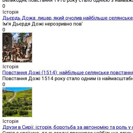
Великоднє повстання 1916 року стало однією з найваж
0
Історія
Дьєрдь Дожа: лицар, який очолив найбільше селянське 
Ім’я Дьєрдя Дожі нерозривно пов’
0
Історія
Повстання Дожі (1514): найбільше селянське повстання
Повстання Дожі 1514 року стало одним із наймасштаб
0
Історія
Друзи в Сирії: історія, боротьба за автономію та роль у