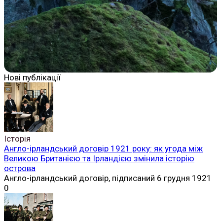
Нові публікації
Історія
Англо-ірландський договір 1921 року: як угода між
Великою Британією та Ірландією змінила історію
острова
Англо-ірландський договір, підписаний 6 грудня 1921
0