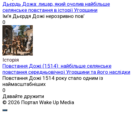
Дьєрдь Дожа: лицар, який очолив найбільше
селянське повстання в історії Угорщини
Ім’я Дьєрдя Дожі нерозривно пов’
0
Історія
Повстання Дожі (1514): найбільше селянське
повстання середньовічної Угорщини та його наслідки
Повстання Дожі 1514 року стало одним із
наймасштабніших
0
Давайте дружити
© 2026 Портал Wake Up Media