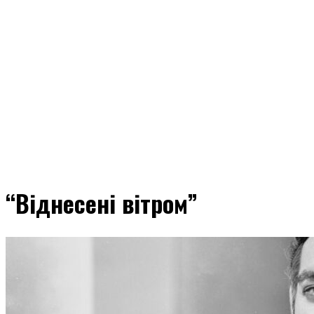
“Віднесені вітром”