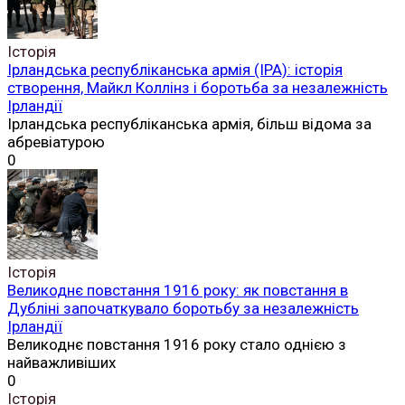
Історія
Ірландська республіканська армія (ІРА): історія
створення, Майкл Коллінз і боротьба за незалежність
Ірландії
Ірландська республіканська армія, більш відома за
абревіатурою
0
Історія
Великоднє повстання 1916 року: як повстання в
Дубліні започаткувало боротьбу за незалежність
Ірландії
Великоднє повстання 1916 року стало однією з
найважливіших
0
Історія