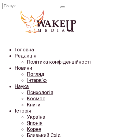
Перейти
Search
до
for:
вмісту
Головна
Редакція
Політика конфіденційності
Новини
Погляд
Інтерв’ю
Наука
Психологія
Космос
Книги
Історія
Україна
Японія
Корея
Близький Схід