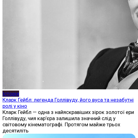
Історія
Кларк Гейбл: легенда Голлівуду, його вуса та незабутні
ролі у кіно
Кларк Гейбл — одна з найяскравіших зірок золотої ери
Голлівуду, чия кар’єра залишила значний слід у
світовому кінематографі. Протягом майже трьох
десятиліть