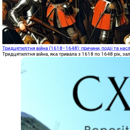
Тридцятилітня війна (1618–1648): причини, події та нас
Тридцятилітня війна, яка тривала з 1618 по 1648 рік, з