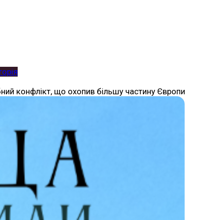
торія
абний конфлікт, що охопив більшу частину Європи