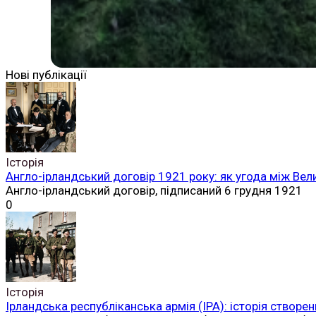
Нові публікації
Історія
Англо-ірландський договір 1921 року: як угода між Вел
Англо-ірландський договір, підписаний 6 грудня 1921
0
Історія
Ірландська республіканська армія (ІРА): історія створен