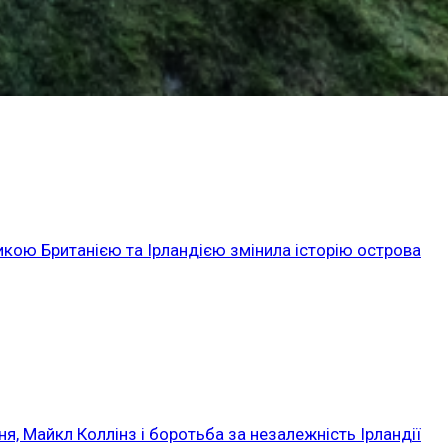
икою Британією та Ірландією змінила історію острова
ня, Майкл Коллінз і боротьба за незалежність Ірландії