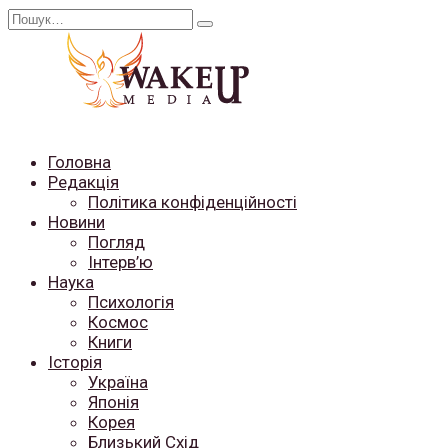
Перейти
Search
до
for:
вмісту
Головна
Редакція
Політика конфіденційності
Новини
Погляд
Інтерв’ю
Наука
Психологія
Космос
Книги
Історія
Україна
Японія
Корея
Близький Схід