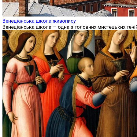
Венеціанська школа живопису
Венеціанська школа — одна з головних мистецьких течій