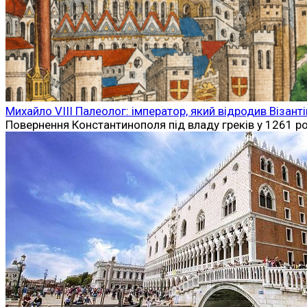
Михайло VIII Палеолог: імператор, який відродив Візан
Повернення Константинополя під владу греків у 1261 ро