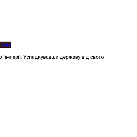
торія
кої імперії. Успадкувавши державу від свого