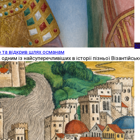
Іс
ію та відкрив шлях османам
 одним із найсуперечливіших в історії пізньої Візантійсь