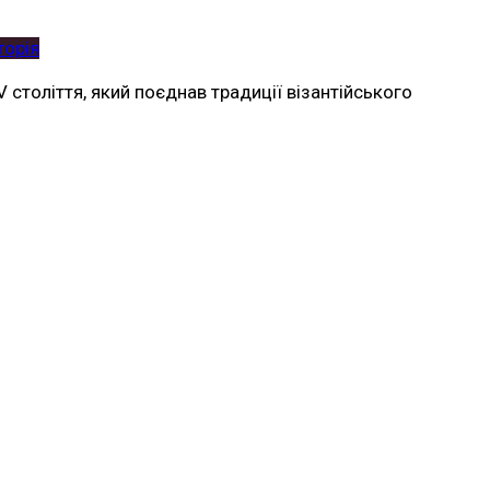
торія
V століття, який поєднав традиції візантійського