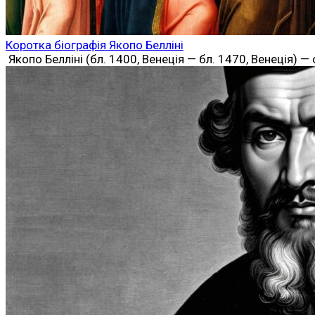
Коротка біографія Якопо Белліні
Якопо Белліні (бл. 1400, Венеція — бл. 1470, Венеція) 