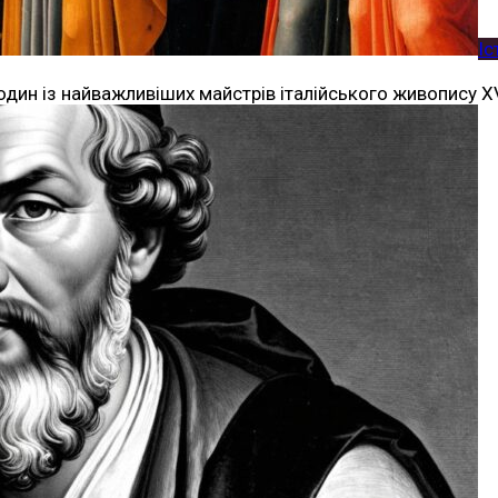
Іс
— один із найважливіших майстрів італійського живопису X