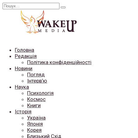
Перейти
Search
до
for:
вмісту
Головна
Редакція
Політика конфіденційності
Новини
Погляд
Інтерв’ю
Наука
Психологія
Космос
Книги
Історія
Україна
Японія
Корея
Близький Схід