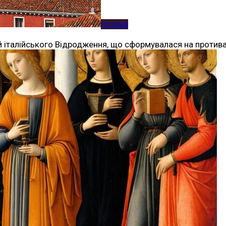
Історія
 італійського Відродження, що сформувалася на противаг