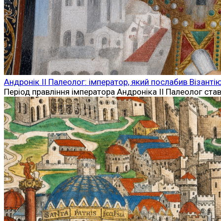
Андронік II Палеолог: імператор, який послабив Візант
Період правління імператора Андроніка II Палеолог став