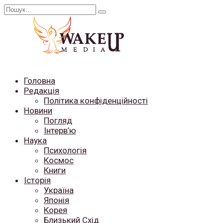
Перейти
Search
до
for:
вмісту
Головна
Редакція
Політика конфіденційності
Новини
Погляд
Інтерв’ю
Наука
Психологія
Космос
Книги
Історія
Україна
Японія
Корея
Близький Схід