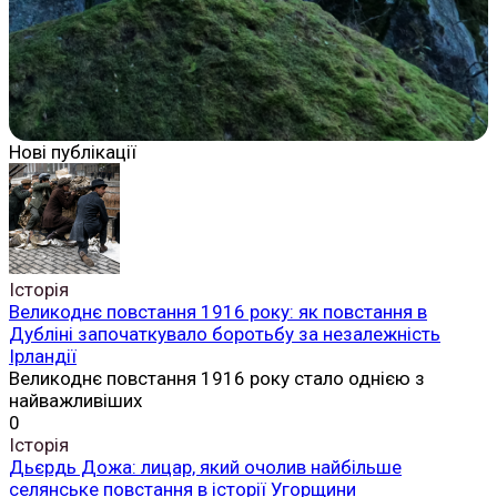
Нові публікації
Історія
Великоднє повстання 1916 року: як повстання в
Дубліні започаткувало боротьбу за незалежність
Ірландії
Великоднє повстання 1916 року стало однією з
найважливіших
0
Історія
Дьєрдь Дожа: лицар, який очолив найбільше
селянське повстання в історії Угорщини