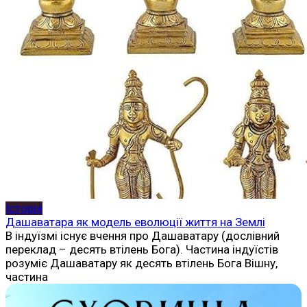
Історія
Дашаватара як модель еволюції життя на Землі
В індуїзмі існує вчення про Дашаватару (дослівний
переклад – десять втілень Бога). Частина індуїстів
розуміє Дашаватару як десять втілень Бога Вішну,
частина