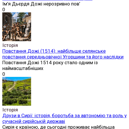
Ім’я Дьєрдя Дожі нерозривно пов’
0
Історія
Повстання Дожі (1514): найбільше селянське
повстання середньовічної Угорщини та його наслідки
Повстання Дожі 1514 року стало одним із
наймасштабніших
0
Історія
Друзи в Сирії: історія, боротьба за автономію та роль у
сучасній сирійській державі
Сирія є країною, де сьогодні проживає найбільша