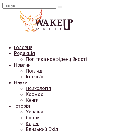
Перейти
Search
до
for:
вмісту
Головна
Редакція
Політика конфіденційності
Новини
Погляд
Інтерв’ю
Наука
Психологія
Космос
Книги
Історія
Україна
Японія
Корея
Близький Схід