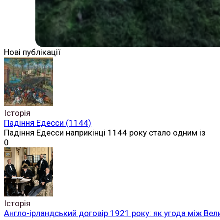
Нові публікації
Історія
Падіння Едесси (1144)
Падіння Едесси наприкінці 1144 року стало одним із
0
Історія
Англо-ірландський договір 1921 року: як угода між Вел