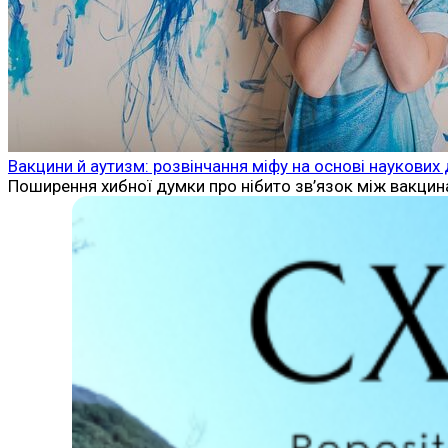
Вакцини й аутизм: розвінчання міфу на основі наукових 
Поширення хибної думки про нібито зв’язок між вакцин