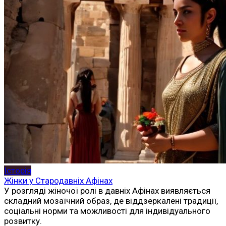
Історія
Жінки у Стародавніх Афінах
У розгляді жіночої ролі в давніх Афінах виявляється
складний мозаїчний образ, де віддзеркалені традиції,
соціальні норми та можливості для індивідуального
розвитку.