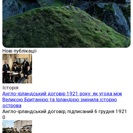
Нові публікації
Історія
Англо-ірландський договір 1921 року: як угода між
Великою Британією та Ірландією змінила історію
острова
Англо-ірландський договір, підписаний 6 грудня 1921
0