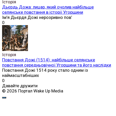
Історія
Дьєрдь Дожа: лицар, який очолив найбільше
селянське повстання в історії Угорщини
Ім’я Дьєрдя Дожі нерозривно пов’
0
Історія
Повстання Дожі (1514): найбільше селянське
повстання середньовічної Угорщини та його наслідки
Повстання Дожі 1514 року стало одним із
наймасштабніших
0
Давайте дружити
© 2026 Портал Wake Up Media