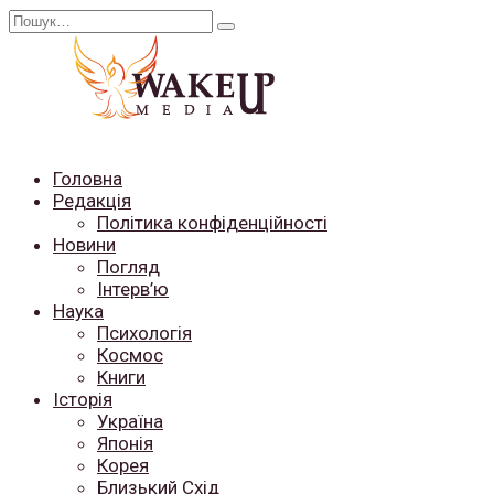
Перейти
Search
до
for:
вмісту
Головна
Редакція
Політика конфіденційності
Новини
Погляд
Інтерв’ю
Наука
Психологія
Космос
Книги
Історія
Україна
Японія
Корея
Близький Схід