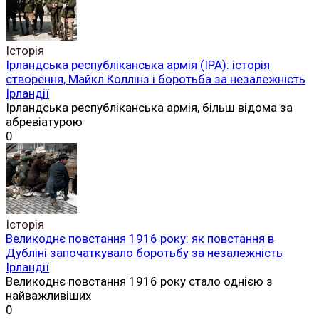
Історія
Ірландська республіканська армія (ІРА): історія
створення, Майкл Коллінз і боротьба за незалежність
Ірландії
Ірландська республіканська армія, більш відома за
абревіатурою
0
Історія
Великоднє повстання 1916 року: як повстання в
Дубліні започаткувало боротьбу за незалежність
Ірландії
Великоднє повстання 1916 року стало однією з
найважливіших
0