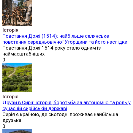
Історія
Повстання Дожі (1514): найбільше селянське
повстання середньовічної Угорщини та його наслідки
Повстання Дожі 1514 року стало одним із
наймасштабніших
0
Історія
Друзи в Сирії: історія, боротьба за автономію та роль у
сучасній сирійській державі
Сирія є країною, де сьогодні проживає найбільша
друзька
0