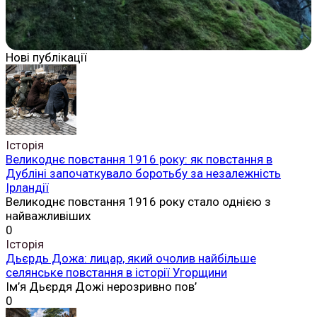
Нові публікації
Історія
Великоднє повстання 1916 року: як повстання в
Дубліні започаткувало боротьбу за незалежність
Ірландії
Великоднє повстання 1916 року стало однією з
найважливіших
0
Історія
Дьєрдь Дожа: лицар, який очолив найбільше
селянське повстання в історії Угорщини
Ім’я Дьєрдя Дожі нерозривно пов’
0