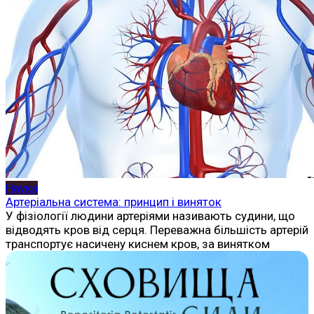
Наука
Артеріальна система: принцип і виняток
У фізіології людини артеріями називають судини, що
відводять кров від серця. Переважна більшість артерій
транспортує насичену киснем кров, за винятком