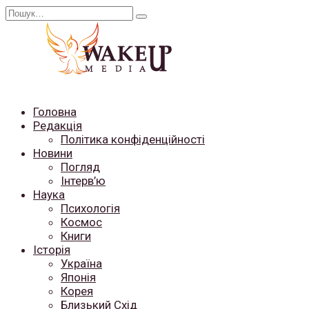
Перейти
Search
до
for:
вмісту
Головна
Редакція
Політика конфіденційності
Новини
Погляд
Інтерв’ю
Наука
Психологія
Космос
Книги
Історія
Україна
Японія
Корея
Близький Схід