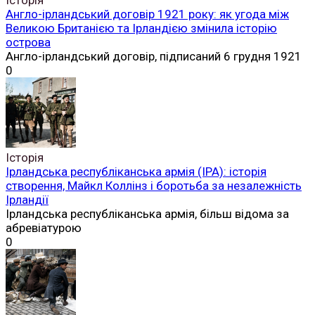
Англо-ірландський договір 1921 року: як угода між
Великою Британією та Ірландією змінила історію
острова
Англо-ірландський договір, підписаний 6 грудня 1921
0
Історія
Ірландська республіканська армія (ІРА): історія
створення, Майкл Коллінз і боротьба за незалежність
Ірландії
Ірландська республіканська армія, більш відома за
абревіатурою
0