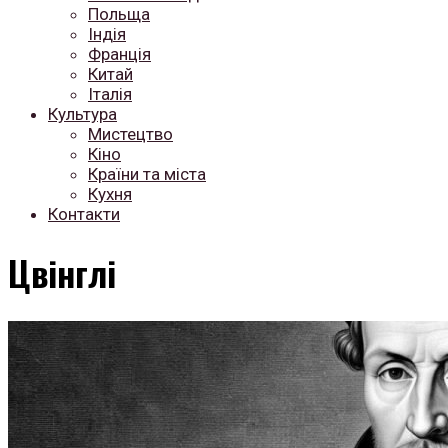
Польща
Індія
Франція
Китай
Італія
Культура
Мистецтво
Кіно
Країни та міста
Кухня
Контакти
Цвінглі