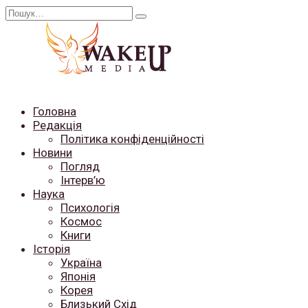
Перейти
Search
до
for:
вмісту
Головна
Редакція
Політика конфіденційності
Новини
Погляд
Інтерв’ю
Наука
Психологія
Космос
Книги
Історія
Україна
Японія
Корея
Близький Схід