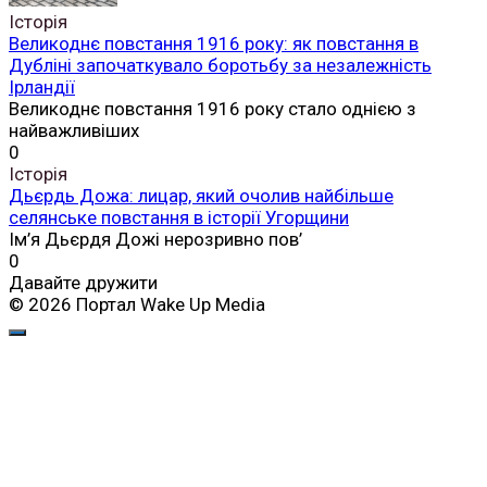
Історія
Великоднє повстання 1916 року: як повстання в
Дубліні започаткувало боротьбу за незалежність
Ірландії
Великоднє повстання 1916 року стало однією з
найважливіших
0
Історія
Дьєрдь Дожа: лицар, який очолив найбільше
селянське повстання в історії Угорщини
Ім’я Дьєрдя Дожі нерозривно пов’
0
Давайте дружити
© 2026 Портал Wake Up Media