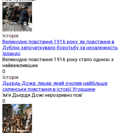
Історія
Великоднє повстання 1916 року: як повстання в
Дубліні започаткувало боротьбу за незалежність
Ірландії
Великоднє повстання 1916 року стало однією з
найважливіших
0
Історія
Дьєрдь Дожа: лицар, який очолив найбільше
селянське повстання в історії Угорщини
Ім’я Дьєрдя Дожі нерозривно пов’
0