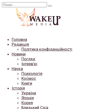
Перейти
Search
до
for:
вмісту
Головна
Редакція
Політика конфіденційності
Новини
Погляд
Інтерв’ю
Наука
Психологія
Космос
Книги
Історія
Україна
Японія
Корея
Близький Схід