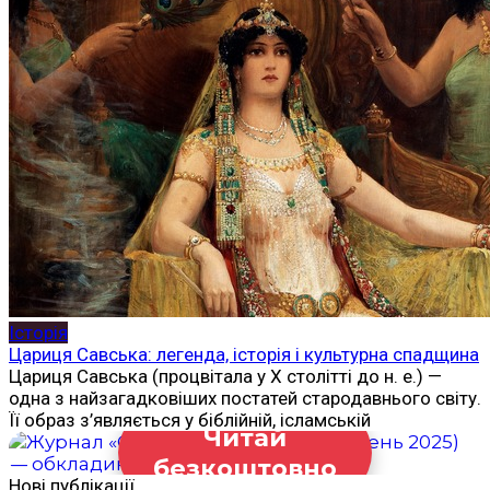
Історія
Цариця Савська: легенда, історія і культурна спадщина
Цариця Савська (процвітала у X столітті до н. е.) —
одна з найзагадковіших постатей стародавнього світу.
Її образ з’являється у біблійній, ісламській
Читай
безкоштовно
Нові публікації