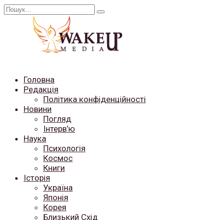
Перейти
Search
до
for:
вмісту
Головна
Редакція
Політика конфіденційності
Новини
Погляд
Інтерв’ю
Наука
Психологія
Космос
Книги
Історія
Україна
Японія
Корея
Близький Схід