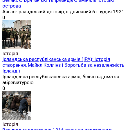
острова
Англо-ірландський договір, підписаний 6 грудня 1921
0
Історія
Ірландська республіканська армія (ІРА): історія
створення, Майкл Коллінз і боротьба за незалежність
Ірландії
Ірландська республіканська армія, більш відома за
абревіатурою
0
Історія
Великоднє повстання 1916 року: як повстання в