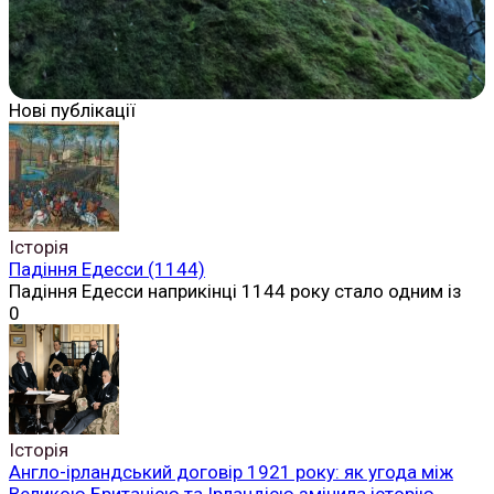
Нові публікації
Історія
Падіння Едесси (1144)
Падіння Едесси наприкінці 1144 року стало одним із
0
Історія
Англо-ірландський договір 1921 року: як угода між
Великою Британією та Ірландією змінила історію