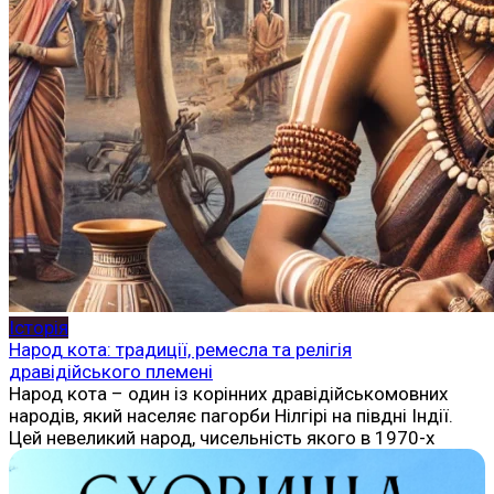
Історія
Народ кота: традиції, ремесла та релігія
дравідійського племені
Народ кота – один із корінних дравідійськомовних
народів, який населяє пагорби Нілгірі на півдні Індії.
Цей невеликий народ, чисельність якого в 1970-х