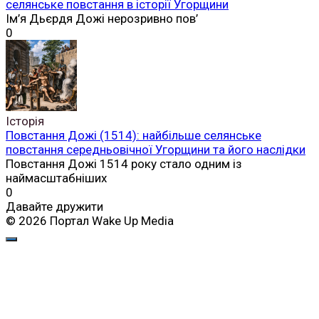
селянське повстання в історії Угорщини
Ім’я Дьєрдя Дожі нерозривно пов’
0
Історія
Повстання Дожі (1514): найбільше селянське
повстання середньовічної Угорщини та його наслідки
Повстання Дожі 1514 року стало одним із
наймасштабніших
0
Давайте дружити
© 2026 Портал Wake Up Media