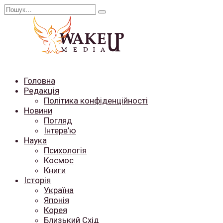
Перейти
Search
до
for:
вмісту
Головна
Редакція
Політика конфіденційності
Новини
Погляд
Інтерв’ю
Наука
Психологія
Космос
Книги
Історія
Україна
Японія
Корея
Близький Схід