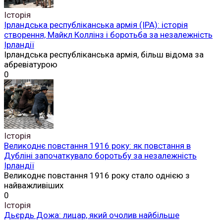
Історія
Ірландська республіканська армія (ІРА): історія
створення, Майкл Коллінз і боротьба за незалежність
Ірландії
Ірландська республіканська армія, більш відома за
абревіатурою
0
Історія
Великоднє повстання 1916 року: як повстання в
Дубліні започаткувало боротьбу за незалежність
Ірландії
Великоднє повстання 1916 року стало однією з
найважливіших
0
Історія
Дьєрдь Дожа: лицар, який очолив найбільше