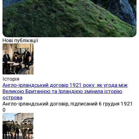
Нові публікації
Історія
Англо-ірландський договір 1921 року: як угода між
Великою Британією та Ірландією змінила історію
острова
Англо-ірландський договір, підписаний 6 грудня 1921
0