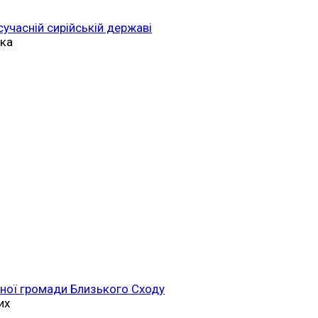
 сучасній сирійській державі
ька
ійної громади Близького Сходу
их