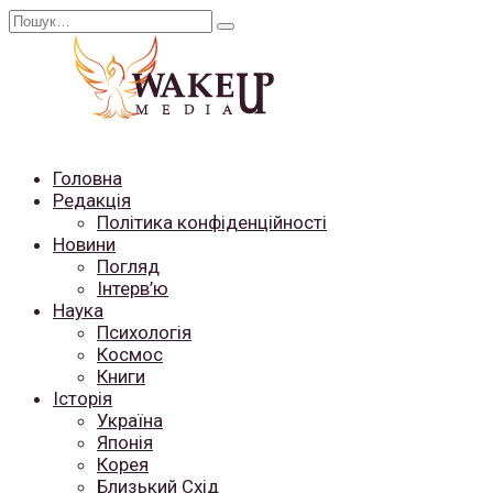
Перейти
Search
до
for:
вмісту
Головна
Редакція
Політика конфіденційності
Новини
Погляд
Інтерв’ю
Наука
Психологія
Космос
Книги
Історія
Україна
Японія
Корея
Близький Схід