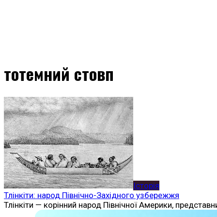
тотемний стовп
Історія
Тлінкіти: народ Північно-Західного узбережжя
Тлінкіти — корінний народ Північної Америки, представн