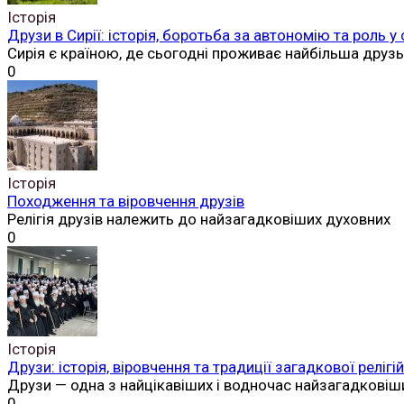
Історія
Друзи в Сирії: історія, боротьба за автономію та роль у
Сирія є країною, де сьогодні проживає найбільша друз
0
Історія
Походження та віровчення друзів
Релігія друзів належить до найзагадковіших духовних
0
Історія
Друзи: історія, віровчення та традиції загадкової реліг
Друзи — одна з найцікавіших і водночас найзагадковіш
0