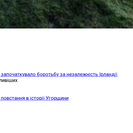
 започаткувало боротьбу за незалежність Ірландії
ливіших
повстання в історії Угорщини