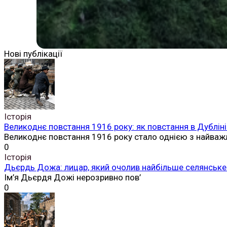
Нові публікації
Історія
Великоднє повстання 1916 року: як повстання в Дубліні
Великоднє повстання 1916 року стало однією з найваж
0
Історія
Дьєрдь Дожа: лицар, який очолив найбільше селянське 
Ім’я Дьєрдя Дожі нерозривно пов’
0