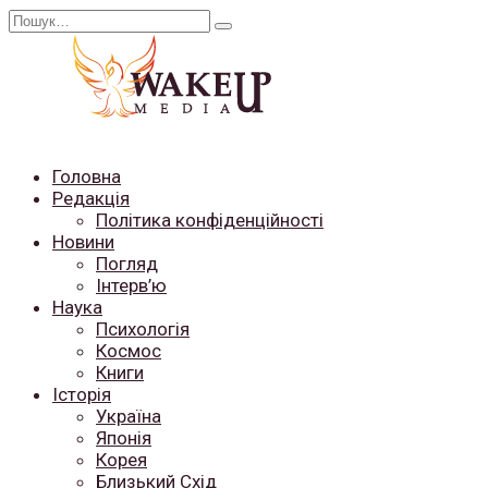
Перейти
Search
до
for:
вмісту
Головна
Редакція
Політика конфіденційності
Новини
Погляд
Інтерв’ю
Наука
Психологія
Космос
Книги
Історія
Україна
Японія
Корея
Близький Схід