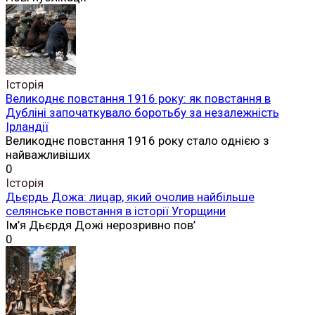
Історія
Великоднє повстання 1916 року: як повстання в
Дубліні започаткувало боротьбу за незалежність
Ірландії
Великоднє повстання 1916 року стало однією з
найважливіших
0
Історія
Дьєрдь Дожа: лицар, який очолив найбільше
селянське повстання в історії Угорщини
Ім’я Дьєрдя Дожі нерозривно пов’
0