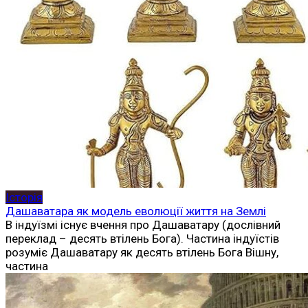
Історія
Дашаватара як модель еволюції життя на Землі
В індуїзмі існує вчення про Дашаватару (дослівний
переклад – десять втілень Бога). Частина індуїстів
розуміє Дашаватару як десять втілень Бога Вішну,
частина