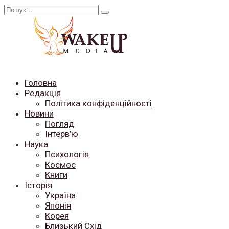
Перейти
Search
до
for:
вмісту
Головна
Редакція
Політика конфіденційності
Новини
Погляд
Інтерв’ю
Наука
Психологія
Космос
Книги
Історія
Україна
Японія
Корея
Близький Схід