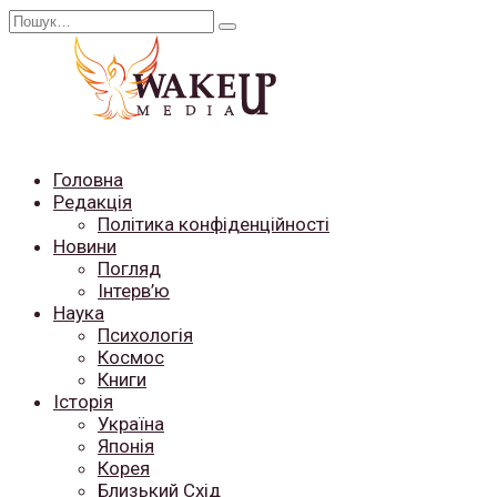
Перейти
Search
до
for:
вмісту
Головна
Редакція
Політика конфіденційності
Новини
Погляд
Інтерв’ю
Наука
Психологія
Космос
Книги
Історія
Україна
Японія
Корея
Близький Схід