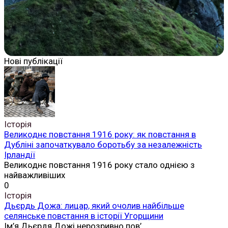
Нові публікації
Історія
Великоднє повстання 1916 року: як повстання в
Дубліні започаткувало боротьбу за незалежність
Ірландії
Великоднє повстання 1916 року стало однією з
найважливіших
0
Історія
Дьєрдь Дожа: лицар, який очолив найбільше
селянське повстання в історії Угорщини
Ім’я Дьєрдя Дожі нерозривно пов’