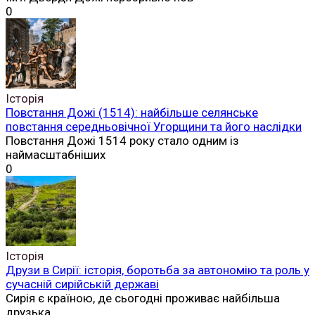
0
Історія
Повстання Дожі (1514): найбільше селянське
повстання середньовічної Угорщини та його наслідки
Повстання Дожі 1514 року стало одним із
наймасштабніших
0
Історія
Друзи в Сирії: історія, боротьба за автономію та роль у
сучасній сирійській державі
Сирія є країною, де сьогодні проживає найбільша
друзька