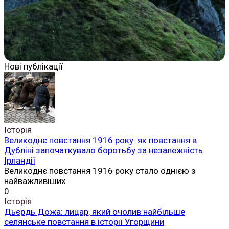
Нові публікації
Історія
Великоднє повстання 1916 року: як повстання в
Дубліні започаткувало боротьбу за незалежність
Ірландії
Великоднє повстання 1916 року стало однією з
найважливіших
0
Історія
Дьєрдь Дожа: лицар, який очолив найбільше
селянське повстання в історії Угорщини