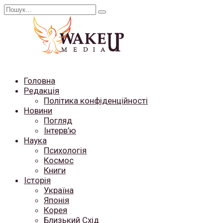
Перейти
Search
до
for:
вмісту
Головна
Редакція
Політика конфіденційності
Новини
Погляд
Інтерв’ю
Наука
Психологія
Космос
Книги
Історія
Україна
Японія
Корея
Близький Схід