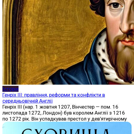
Історія
Генріх III: правління, реформи та конфлікти в
середньовічній Англії
Генріх III (нар. 1 жовтня 1207, Вінчестер — пом. 16
листопада 1272, Лондон) був королем Англії з 1216
по 1272 рік. Він успадкував престол у дев’ятирічному