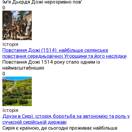
Ім’я Дьєрдя Дожі нерозривно пов’
0
Історія
Повстання Дожі (1514): найбільше селянське
повстання середньовічної Угорщини та його наслідки
Повстання Дожі 1514 року стало одним із
наймасштабніших
0
Історія
Друзи в Сирії: історія, боротьба за автономію та роль у
сучасній сирійській державі
Сирія є країною, де сьогодні проживає найбільша